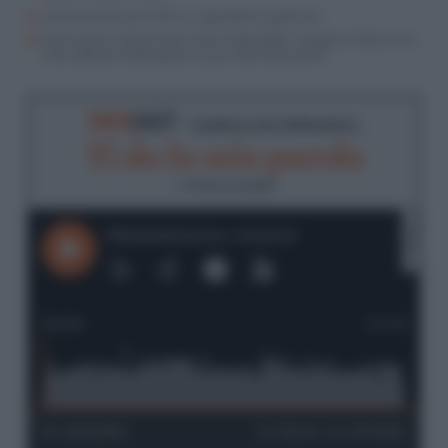
Sulla prescrizione il PD si è appiattito al grillismo
Prescrizione, alta tensione Renzi-Bonafede. Il leader di Italia Viva:
“Non abbiamo fatto governo per diventare grillini”
RIFO
CAST
- Il podcast de
Il Riformista
Ti do la mia parola
di
Andrea Laudadio