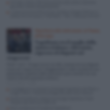
Da Fedez a Ghali, la Rai lascia parlare tutti, anche a Sanremo
garantito il diritto alla grossolanità
La Domenica No di Mara Venier, da Ghali a Dargen D’Amico, la
politica che non piace a “TeleMeloni”: “Non vi faccio più tornare”
Mancherà alle istituzioni, al Paese,
all’Europa
Napolitano era il meglio della
sinistra italiana: riformista,
rigoroso ed elegante nei
rimproveri
Il rigore era la sua cifra, insieme ad una elegante
Walter Verini
ironia nel “rimproverare” atteggiamenti e scelte considerati non
pienamente rispettosi delle istituzioni e poco coerenti con una
sinistra che deve guardare al futuro
23 Set 2023 - 07:36
Il cordoglio per la scomparsa di Giorgio Napolitano, da Meloni a
Draghi e Renzi: “Assoluto protagonista della storia italiana”
Quello straordinario colloquio tra Giorgio Napolitano, Paolo
Nespoli e gli astronauti della ISS
Buon compleanno, Presidente Napolitano!