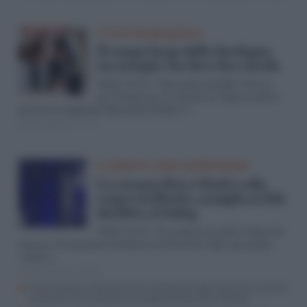
Il Sì & No del giorno
Il campo largo della Sardegna,
un esempio che deve fare strada
Voto sardo modello? Non so,
Walter Verini
ma “l’Isola che c’è”, dando un colpo al cattivo
governo e scegliendo Alessandra Todde, è…
28 Feb 2024 - 17:17
La destra vuole conformismo
La censura Rai a Ghali è odio
contro la libertà, somiglia ai falò
dei libri, ai Gulag
Sì, proprio un cattivo sapore di
Walter Verini
censura. O di pretesa di dettare le cose da dire. Qui, per primo
(come a…
14 Feb 2024 - 15:53
Contro Geolier il dissenso che caratterizza ogni Sanremo: quando
l’orchestra lanciò spariti per podio di Emanuele Filiberto