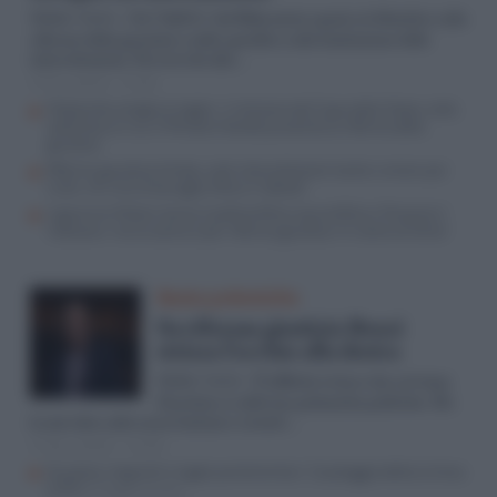
Nel “Si&No” del Riformista spazio al dibattito sulla
Walter Verini
riforma della giustizia e nello specifico sulla limitazione delle
intercettazioni. Favorevole alla…
17 Giu 2023 - 17:04
Mattarella striglia le toghe: il richiamo del Capo dello Stato, nella
settimana in cui il Ministro Nordio presenta la riforma della
giustizia
Riforma giustizia timida, sulle intercettazioni tanto rumore per
nulla: chi urla al bavaglio sfiora il ridicolo
Il governo Meloni lancia il poltronificio-assumificio e finanzia il
Vaticano: ma la scena è per riforma giustizia “in nome di Silvio”
Basta polemiche
Su riforma giustizia Renzi
strizza l’occhio alla destra
È difficile evitare che sul tema
Walter Verini
Giustizia si sollevino polemiche politiche. Ho
le mie idee sulle cause lontane e recenti…
17 Gen 2020 - 13:50
Giustizia, migranti e taglio parlamentari: Casaleggio detta la linea
al PD
di Angela Azzaro