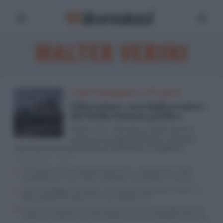
WALTER VERINI
Come festeggiare il 25 aprile
Liberazione: casa degli ucraini e
del Medio Oriente pacifico
Facciamo in modo che il 25
Walter Verini
aprile non sia luogo di divisioni, esclusioni,
settarismi ed estremismi che ne tradirebbero il significato
25 Apr 2024 - 19:07
Il 25 aprile strumentalizzato ogni anno: l’Italia divisa su fatti
vecchi 80 anni, non riesce a guardare al presente e al futuro
Cosa si festeggia il 25 aprile: la resistenza “diventata moda” e la
lotta al governo Meloni che “usa metodi simili”
Perché è importante e cosa contiene il nuovo pacchetto di aiuti
militari Usa all’Ucraina: i 61 miliardi, le armi, la sconfitta di Trump