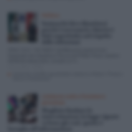
Politica
Santanché deve dimettersi
perché è necessario chiarire i
fatti soprattutto nel rispetto
delle istituzioni
Nel “Si&No” del Riformista spazio al caso
Walter Verini
Santanché: deve dimettersi? Favorevole Walter Verini, senatore
del Partito democratico, secondo cui “è…
27 Giu 2023 - 19:00
Santanché, schiaffo a giustizialisti e alleati (e a Meloni): “Pronta a
riferire in Parlamento”
Limitarne ruolo e funzione è
pericoloso
Sbagliato limitare le
intercettazioni, la legge vigente
va bene già così: questo è
bavaglio all’informazione