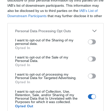
disclosure of your personal information by third parties on the
IAB’s list of downstream participants. This information may
SEGUICI
also be disclosed by us to third parties on the
IAB’s List of
Downstream Participants
that may further disclose it to other
Facebook
Instagram
Twitter
third parties.
Youtube
Google News
Please note that this website/app uses one or more Google
Personal Data Processing Opt Outs
services and may gather and store information including but
not limited to your visit or usage behaviour. You may click to
I want to opt-out of the Sharing of my
WhatsApp
personal data.
grant or deny consent to Google and its third-party tags to
Opted In
use your data for below specified purposes in below Google
consent section.
I want to opt-out of the Sale of my
Personal Data.
Opted In
I want to opt-out of processing my
Personal Data for Targeted Advertising.
Opted In
I want to opt-out of Collection, Use,
Retention, Sale, and/or Sharing of my
Personal Data that Is Unrelated with the
Purposes for which it was collected.
Opted Out