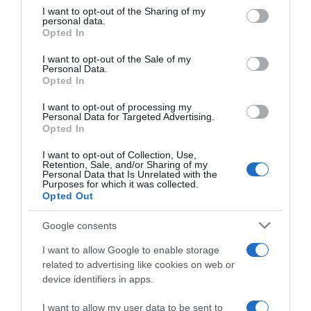
not limited to your visit or usage behaviour. You may click to
I want to opt-out of the Sharing of my
personal data.
WhatsApp
grant or deny consent to Google and its third-party tags to
Opted In
use your data for below specified purposes in below Google
consent section.
I want to opt-out of the Sale of my
Personal Data.
Opted In
I want to opt-out of processing my
Personal Data for Targeted Advertising.
Opted In
I want to opt-out of Collection, Use,
Retention, Sale, and/or Sharing of my
Personal Data that Is Unrelated with the
Purposes for which it was collected.
Opted Out
Google consents
I want to allow Google to enable storage
ABBONAMENTI
related to advertising like cookies on web or
device identifiers in apps.
I want to allow my user data to be sent to