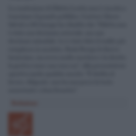
La conduzione di Diletta Leotta non è riuscita a
trascinare il grande pubblico. L’autore Marco
Salvati a 361 lounge ha ribadito che “Diletta non
è stata una decisione autoriale, ma una
decisione aziendale. Le è stato dato il reality più
complesso in assoluto. Paola Perego lo faceva
benissimo, ma aveva molto mestiere e la diretta
la gestiva come una cosa sua”. Alla presentatrice
sportiva anche qualche merito: “È dedita al
lavoro, diligente, non ha mai perso la testa
nonostante i ritmi frenetici”.
Redazione