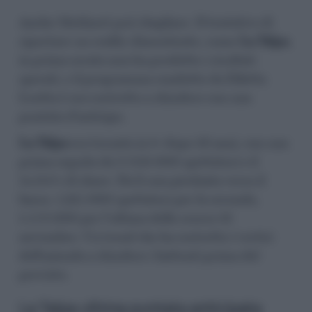
Anche Mediaset può sbagliare. Il tentativo di
riportare un reality dimenticato, come
La
Talpa
,
in prima serata non ha prodotto i risultati
sperati, e il programma condotto da Diletta
Leotta è ora costretto a chiudere con una
puntata d’anticipo.
La Talpa
era tornata in tv dopo 16 anni, con una
prima seguita da 2.250.000 spettatori e il
14,04% di share. Da lì una picchiata verso il
basso. 1.917.000 spettatori per la seconda,
1.572.000 per l’ultima dello scorso 18
novembre. Un trend che ha costretto i vertici
dell’azienda a chiudere i battenti prima del
previsto.
La Talpa ultima puntata anticipata