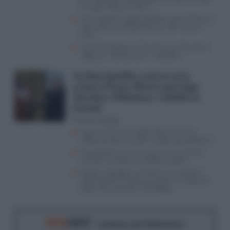
(era già tutto previsto…)
Commissione Covid, esplode il caso Di Donna:
consulenza da 450mila euro, FdI vuole le
carte
La Commissione sul Covid è una “ritorsione”
vigliacca. Calenda sale in cattedra
Arabia Saudita, nuovo asse
contro l’Iran: Riad coinvolge
Turchia e Pakistan. I dubbi su
Israele
Antonio Picasso
Guerra USA-Iran, le giravolte di Trump
rafforzano gli avversari: il piano dei pasdaran
Il paradosso di Trump: guerra al nucleare
iraniano, accordo con quello saudita
Israele respinge le pressioni sul cessate il
fuoco fasullo e Hamas è pronta a traslocare
sotto l’ala protettiva di Erdogan
RIFO
CAST
- Il podcast de
Il Riformista