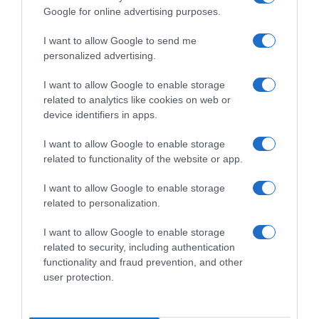
Google for online advertising purposes.
I want to allow Google to send me
personalized advertising.
I want to allow Google to enable storage
Sfoglia, scarica e leggi l'edizione digitale del quotidiano(PDF) su PC,
related to analytics like cookies on web or
tablet o smartphone.
device identifiers in apps.
ABBONATI SUBITO
I want to allow Google to enable storage
related to functionality of the website or app.
I want to allow Google to enable storage
related to personalization.
I want to allow Google to enable storage
related to security, including authentication
functionality and fraud prevention, and other
user protection.
Redazione
Pubblicità
Contatti
Sitemap
Taglist
Privacy
Cookie Policy