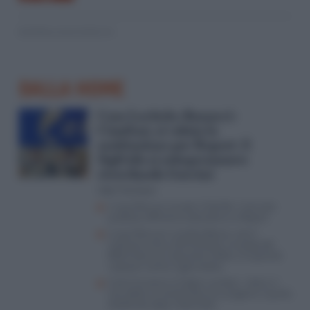
© RIPRODUZIONE RISERVATA
DALLA HOME
Caso Lavitola-Ranucci-
Cianfoni, si valuta la
sostituzione per Report. E
Sigfrido si autopromuove
ricordando Guccini
Aldo Torchiaro
Il caso Ranucci scuote il Cda Rai: il servizio
pubblico affronta la decisione su Report
Il caso Ranucci-Lavitola-Becciu, così il
Vaticano entra nell’inchiesta: lo scoop del
Riformista nel ristorante Cefalù e le querele
‘sospese’ contro il giornalista
Come funziona il Codice Lavitola: i rebus, il
non detto, la combo Ranucci-prigione e quella
telefonata dopo l’attentato