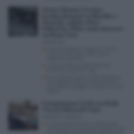
Guerra Russia-Ucraina,
bombardamenti su Kharkiv e
Donetsk, colpite città e
fabbriche. Putin vuole attaccare
un Paese Nato
Lorenzo Vita
Impianti energetici e magazzini russi nel
mirino dei raid ucraini, Mosca apre ai
negoziati (ma bluffa)
La Russia rafforza la flotta ombra per
continuare a esportare il gas
Guerra Russia-Ucraina, il video del drone di
Kiev (abbattuto dalla contraerea di Putin)
che esplode in spiaggia: la fuga dal mare e le
vittime
Commissione Covid, ora Italia
Viva fa l’ultras di Conte
Giovanni M. Jacobazzi
La supercazzola di Conte, si dimette dalla
Commissione Covid, dà appuntamento ai fan
per la diretta streaming ma l’audizione salta