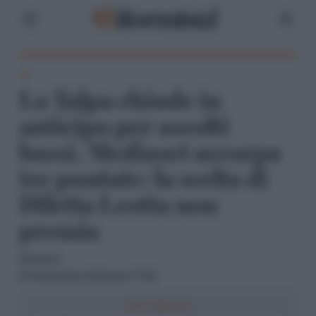
TV
La Talpa chiude in
anticipo per ascolti
bassi. Mediaset accorpa
tre puntate: la scelta di
Diletta Leotta non
premia
Redazione
25 Novembre 2024 alle 17:05
Segui il Riformista