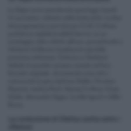
La Talpa verrà smascherata quest’oggi, lunedì
25 novembre, soltanto nella tarda notte. La fine
del programma è prevista per l’1.30. L’ultima
puntata ne ingloberà infatti ben tre, in un
montaggio video ridotto all’osso, permettendo a
Mediaset di liberare il palinsesto già dalla
prossima settimana. Tuttavia su Mediaset
Infinity le puntate saranno caricate nel loro
formato originale. Al momento sono otto i
concorrenti in gara Andreas Muller, Veronica
Peparini, Andrea Preti, Marina La Rosa, Orian
Ichaki, Alessandro Egger, Lucilla Agosti e Gilles
Rocca.
La conduzione di Diletta Leotta sotto i
riflettori