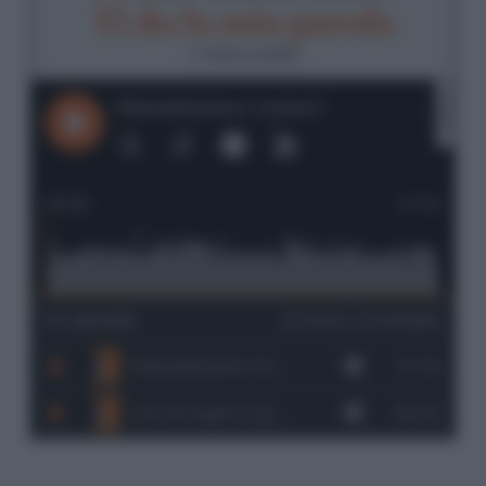
Ti do la mia parola
di
Andrea Laudadio