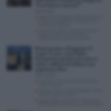
sull’assalto naziskin in Bulgaria:
“E se fossero entrati?”
Dalia Gubbay
Aggressione in Bulgaria, l’odio antiebraico ha
di nuovo il volto delle SS. La società ha un
problema con gli ebrei
Giovani ebrei italiani minacciati in hotel in
Bulgaria: il video, il saluto nazista e
l’antisemitismo che non muore mai
Renzi pronto ad ingoiare il
rospo-Conte, così il Polo
Europeista può farcela solo se
unito: milioni di italiani non
aspettano altro
Aldo Torchiaro
Europeisti al lavoro per contrastare l’asse
Conte-Vannacci
Calenda e Picierno, “Polo Europeista” insieme
contro le ingerenze russe
Campo sfaldato sull’Ucraina: l’alleanza nel
2027 traballa, Calenda apre ai riformisti dem