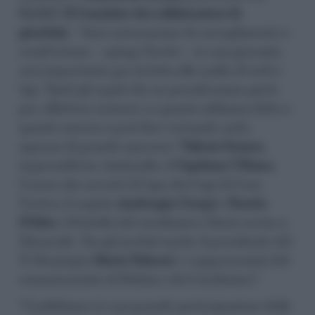
Co.G.I
(
Il Comitato dei collaboratori di
giustizia
). “Sarà un’occasione di raccoglimento e
condivisione – spiega Tirrito – in una giornata
così importante per la lotta alle mafie di tutti i
tipi. Tanti gli ospiti che ne prenderanno parte
per riflettere insieme su quanto abbiamo fatto e
quanto ancora si può fare restando uniti,
ognuno di grande spessore:
Valeria Grasso,
imprenditrice Antimafia; il
Capitano Ultimo,
l’uomo che arrestò il Capo dei Capi di Cosa
Nostra; il regista
Ambrogio Crespi
e
Fausto
D’Aleo
, il fratello del carabiniere Mario ucciso a
Monreale. Tra gli invitati anche il presidente del
X Municipio
Mario Falconi
e i rappresentati del
commissariato di Polizia e dei Carabinieri”.
“Confidiamo in una grande partecipazione della