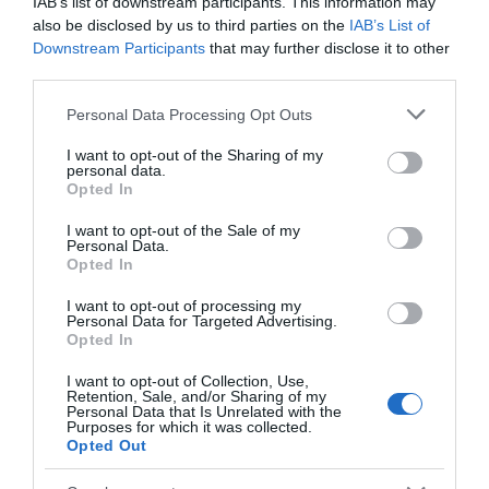
IAB’s list of downstream participants. This information may
SEGUICI
also be disclosed by us to third parties on the
IAB’s List of
Downstream Participants
that may further disclose it to other
Facebook
Instagram
Twitter
third parties.
Please note that this website/app uses one or more Google
Personal Data Processing Opt Outs
Youtube
Google News
services and may gather and store information including but
not limited to your visit or usage behaviour. You may click to
I want to opt-out of the Sharing of my
personal data.
WhatsApp
grant or deny consent to Google and its third-party tags to
Opted In
use your data for below specified purposes in below Google
consent section.
I want to opt-out of the Sale of my
Personal Data.
Opted In
I want to opt-out of processing my
Personal Data for Targeted Advertising.
Opted In
I want to opt-out of Collection, Use,
Retention, Sale, and/or Sharing of my
Personal Data that Is Unrelated with the
Purposes for which it was collected.
Opted Out