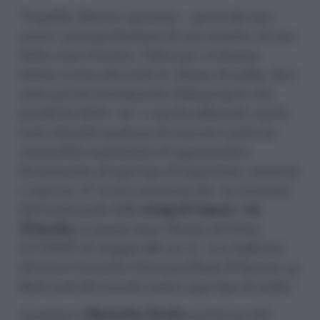
“Legalità, libertà e giustizia… questi devono
essere i principi fondanti di una società e di uno
Stato come il nostro. Valori per cui hanno
lottato a testa alta tutte le vittime di mafia: chi è
stato privato brutalmente della propria vita
perché ha detto “no” e non ha abbassato mai la
testa, facendo qualcosa di concreto contro la
criminalità organizzata ed opponendosi
fermamente ad ogni tipo di ingiustizia, minaccia
o sopruso. E’ in loro memoria che, in occasione
del trentennale delle
stragi di Capaci
e
via
D’Amelio,
in piazza Anco Marzio ad Ostia,
LUNEDÌ 23 maggio alle ore 17, con i ballerini
del Liceo Coreutico Giovanni Paolo II faremo un
flash mob del ricordo contro ogni tipo di mafia”.
A parlare è
Maricetta Tirrito,
portavoce del