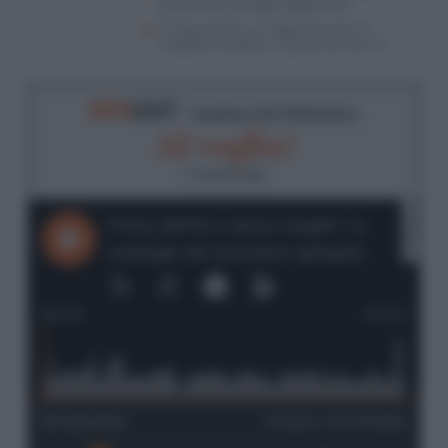
Saudita nella tenaglia degli stretti
Trump scettico sul negoziato entra in
“modalità vendetta”. Il piano che non c’è
RIFO
CAST
- Il podcast de
Il Riformista
AI voglia!
di
Ilaria Donatio