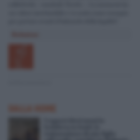
collettività – conclude Tirrito –. La memoria ha
un valore inestimabile e va usata come esempio
per portare avanti il baluardo della legalità”.
Redazione
© RIPRODUZIONE RISERVATA
DALLA HOME
I ragazzi ebrei messi in
lockdown in hotel, la
testimonianza di mio figlio