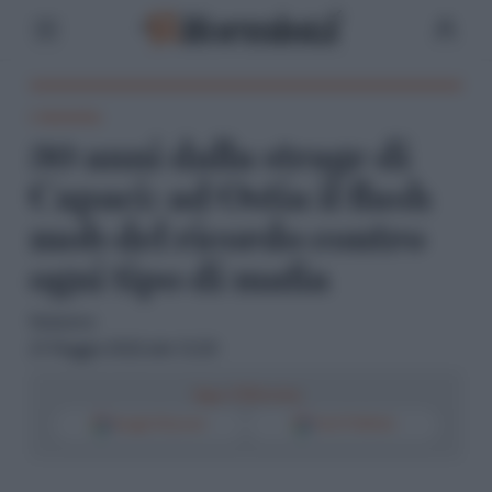
L'iniziativa
30 anni dalla strage di
Capaci: ad Ostia il flash
mob del ricordo contro
ogni tipo di mafia
Redazione
21 Maggio 2022 alle 12:20
Segui il Riformista
Google Discover
Fonti Preferite