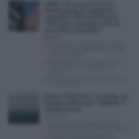
Addio a Francesco Guccini,
l’Italia piange il cantautore
scomparso all’età di 86 anni.
“Mai stato comunista, ero un
anarchico romantico”
Redazione
Come è morto Francesco Guccini, quando
raccontò dei gravi problemi alla vista: “Non
riesco più a leggere”
Francesco Guccini: “Mai stato comunista,
Putin risveglia il mio pregiudizio anti-
sovietico”
Guccini in barca con i cantautori italiani nel
murales di Tvboy
Guerra USA-Iran, “accordo con
l’Oman su Hormuz”. Quando si
chiude l’intesa
Lorenzo Vita
Guerra USA-Iran, le giravolte di Trump
rafforzano gli avversari: il piano dei pasdaran
Tra Hormuz e Bab el-Mandeb l’Arabia