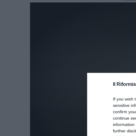
Il Riformis
If you wish 
sensitive in
confirm you
continue se
information 
further disc