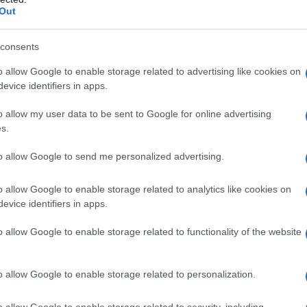
liato un macigno nelle acque stagnanti del
Out
 suggestioni fossero accolte, rischieremmo di
tà giuridica che ancora preserviamo nel paese di
consents
sagerazione, se restiamo all’oggetto del
o allow Google to enable storage related to advertising like cookies on
evice identifiers in apps.
o allow my user data to be sent to Google for online advertising
e i limiti all’
articolo 270
del
Codice di
s.
plina l’uso delle
intercettazioni
in procedimenti
to allow Google to send me personalized advertising.
 la tesi del cosiddetto
“giustizialismo d’efficienza”
affico d’influenze, reati tributari — dovrebbero
o allow Google to enable storage related to analytics like cookies on
 entrare ovunque. Se intercetto per un abuso
evice identifiers in apps.
altro, devo poter usare quel materiale senza tropp
o allow Google to enable storage related to functionality of the website
o allow Google to enable storage related to personalization.
 questa
“trasmigrazione”
dei file audio significa
significa invece impedire la pesca a strascico,
o allow Google to enable storage related to security, including