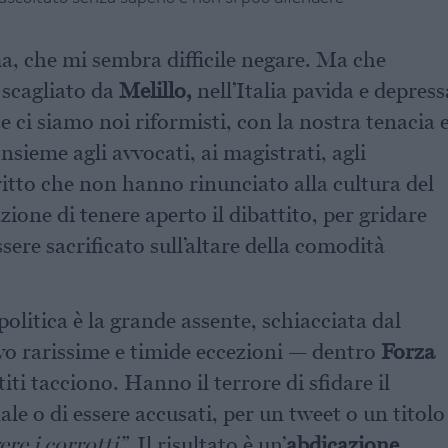
ma, che mi sembra difficile negare. Ma che
 scagliato da
Melillo,
nell’Italia pavida e depress
 ci siamo noi riformisti, con la nostra tenacia 
sieme agli avvocati, ai magistrati, agli
diritto che non hanno rinunciato alla cultura del
ione di tenere aperto il dibattito, per gridare
ere sacrificato sull’altare della comodità
 politica è la grande assente, schiacciata dal
vo rarissime e timide eccezioni — dentro
Forza
iti tacciono. Hanno il terrore di sfidare il
e o di essere accusati, per un tweet o un titolo
re i corrotti”
. Il risultato è un’
abdicazione