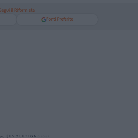
Segui il Riformista
Fonti Preferite
 by