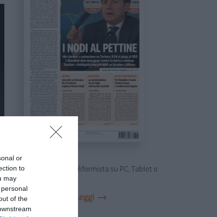
In edicola
sonal or
ection to
Sfoglia e leggi Il Riformista su PC, Tablet o
ou may
Smartphone
 personal
Leggi
out of the
Abbonati
 downstream