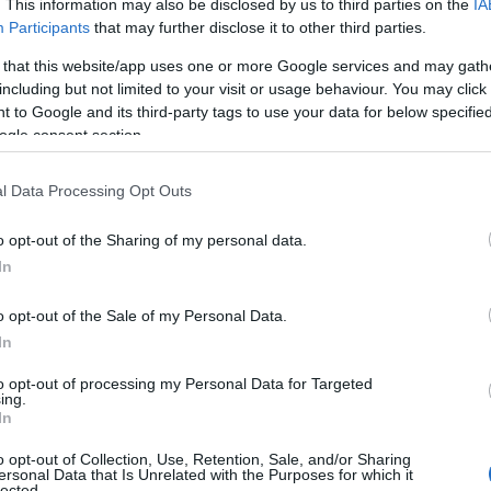
. This information may also be disclosed by us to third parties on the
IA
Participants
that may further disclose it to other third parties.
 that this website/app uses one or more Google services and may gath
including but not limited to your visit or usage behaviour. You may click 
 to Google and its third-party tags to use your data for below specifi
ogle consent section.
l Data Processing Opt Outs
o opt-out of the Sharing of my personal data.
In
o opt-out of the Sale of my Personal Data.
In
to opt-out of processing my Personal Data for Targeted
ing.
In
o opt-out of Collection, Use, Retention, Sale, and/or Sharing
e amiche de
l Corriere della Sera,
il Procuratore
ersonal Data that Is Unrelated with the Purposes for which it
lected.