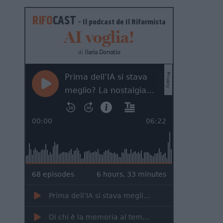
RIFO
CAST
- Il podcast de
Il Riformista
AI voglia!
di
Ilaria Donatio