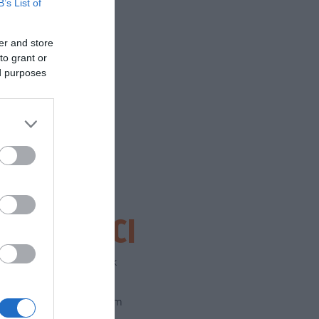
B’s List of
er and store
to grant or
ed purposes
SEGUICI
Facebook
Instagram