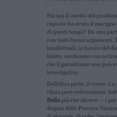
Fin qui il merito del proble
risposte ha avuto il macigno
di questi tempi? Da una parte
con tanti buoni argomenti. In
intellettuali, ai tecnici del 
limite, cerchiamo con ostinaz
che il garantismo non può ess
investigativa.
Dall’altra parte, il vuoto. La
clima post-referendario. Sal
Italia
più che altrove — i part
dogma della Procura Nazional
di giornale, di voler
“protegge