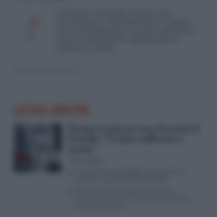
Giornalista. Ha studiato Scienze della
Comunicazione. Specializzazione in editoria.
Scrive principalmente di cronaca, spettacoli e
sport occasionalmente. Appassionato di
televisione e teatro.
© RIPRODUZIONE RISERVATA
LEGGI ANCHE
Donna uccisa in casa, fermato il
fratello: “È stata soffocata a
morte”
Vito Califano
Femminicidi e pestaggi: ecco perché le
politiche securitarie hanno fallito
Spara all’ex compagna e si impicca,
Giuseppina uccisa a colpi di fucile mentre
andava a lavorare