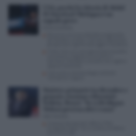
USA, perché la vittoria di Abdul
El-Sayed nel Michigan è un
segnale grave
Enrico Cerchione
Benvenuti nel nuovo disordine progressista:
da Mamdani a Conte e Vannacci, abbracciare
gli oppressori significa distruggere l’Occidente
A New York una nuova generazione di politici
musulmani, il segnale arriva anche in
Germania. Mamdani e consorte non vogliono
apparire estremisti
Il terrorismo islamista dilaga Lombardi:
“L’Occidente reagisca”
Sinistra: primarie tra dicembre e
gennaio, tensione riformisti-
Schlein. Renzi: “Se ci dividiamo
Meloni governa altri 5 anni”
Aldo Torchiaro
L’impasse dei populisti rafforza il Polo
Europeista, Masia: “Se si unissero avrebbero
tra il 10 e il 12%”