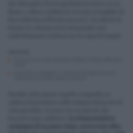
che Alexandru l’aveva picchiata in testa e su un
fianco, e allora i militari le avevano consigliato di
farsi refertare al Pronto soccorso”, ha riferito la
donna. La 40enne aveva denunciato non
maltrattamenti continui ma tre episodi singoli.
LEGGI ANCHE
Donna uccisa in casa, fermato il fratello: “È stata soffocata a
morte”
Spara all’ex compagna e si impicca, Giuseppina uccisa a
colpi di fucile mentre andava a lavorare
Sarebbe stato questo aspetto a impedire ai
militari di procedere nelle indagini dal punto di
vista giuridico. L’uomo era un operaio che
lavorava come saldatore.
La donna assisteva
un’anziana di un paese vicino, aveva avuto altre