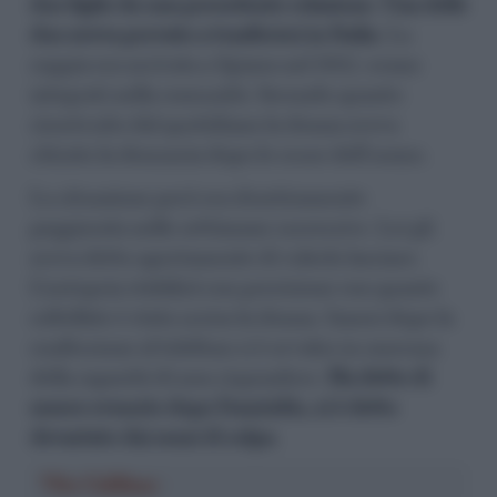
due figlie da una precedente relazione. Una delle
due aveva provato a trasferirsi in Italia
. La
coppia era arrivata a Spinea nel 2017, erano
integrati nella comunità. Secondo quanto
ricostruito dal quotidiano la donna aveva
ritirato la denuncia dopo le scuse dell’uomo.
La situazione però era drasticamente
peggiorata nelle settimane successive. Lei gli
aveva detto apertamente di volerlo lasciare.
L’autopsia stabilirà con precisione con quante
coltellate è stata uccisa la donna. Ianosi dopo la
confessione al telefono si è avvalso in caserma
della capacità di non rispondere.
Ha detto di
essere svenuto dopo l’omicidio, si è detto
devastato dai sensi di colpa
.
Vito Califano