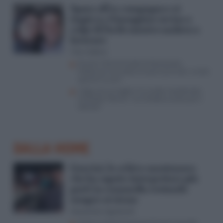
Spara all’ex compagna e si
impicca, Giuseppina uccisa a
colpi di fucile mentre andava a
lavorare
Vito Califano
Perché il femminicidio di Alessandra
Matteuzzi non poteva essere previsto: inutile
sparare sui pm
Litiga con la moglie e la uccide a bastonate,
arrestato 73enne: “Lei chiedeva aiuto, poi il
silenzio”
DALLA HOME
Guccini, lo schivo montanaro
che ha saputo interpretare più
parti in commedia restando
sempre sé stesso
Alessandro Agostinelli