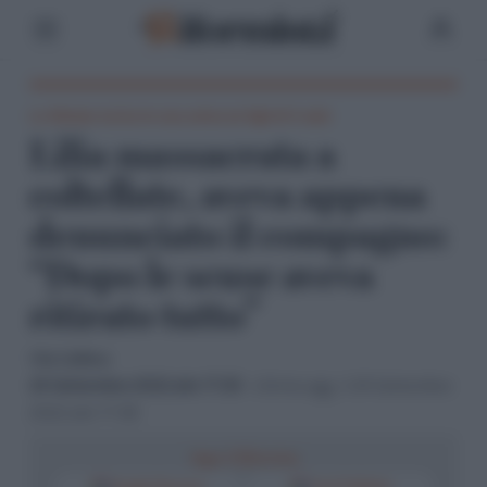
La 40enne uccisa in casa aveva un figli di 4 anni
Lilia massacrata a
coltellate, aveva appena
denunciato il compagno:
“Dopo le scuse aveva
ritirato tutto”
Vito Califano
24 Settembre 2022 alle 17:35
- Ultimo agg. il 24 Settembre
2022 alle 17:38
Segui il Riformista