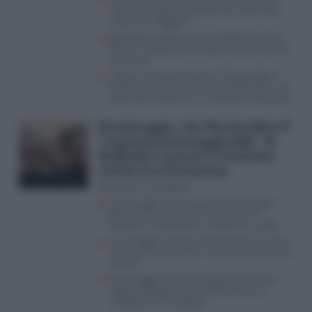
Come è morto Francesco Guccini, quando
raccontò dei gravi problemi alla vista: “Non
riesco più a leggere”
Quando Francesco Guccini declinò l’invito di
Meloni: “Ad Atreju non vado, i fascisti non mi
piacciono”
Addio a Francesco Guccini, l’Italia piange il
cantautore scomparso all’età di 86 anni. “Mai
stato comunista, ero un anarchico romantico”
Dossieraggio, che fine ha fatto il
“veminaio inimmaginabile” di
Raffaele Cantone? L’inchiesta
rischia l’archiviazione
Giovanni M. Jacobazzi
Dossieraggi, l’inchiesta passa da Perugia a
Roma “per competenza” ma prima c’è
Riesame su domiciliari a Striano e Laudati
Dossieraggi, Crosetto e Mantovano al Copasir.
Il ministro contro il Pd: “Verbali e gossip usciti
da altri”
Dossieraggio, le 10mila pagine “verminaio”: i
segreti ‘sensibili’ nelle mani di Striano e
l’ambiguo 007 indagato