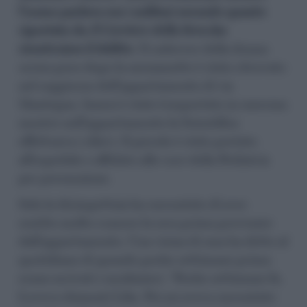
l’uomo parlava con i militari secondo quanto
riportato da
Il Corriere della Sera
che
ricostruisce il delitto
. Il cadavere della donna
uccisa poco dopo la mezzanotte è stato ritrovato
nel soggiorno dell’appartamento di via
Mantegna. Ianosi è stato trasportato in caserma
mentre nell’appartamento la Scientifica
effettuava i rilievi. Il piccolo è stato portato
all’ospedale e affidato alle cure della Pediatria
per precauzione.
Solo la dirimpettaia ha raccontato di aver
sentito molto rumore la sera prima provenire
dall’appartamento. Una vicina di casa ha detto al
quotidiano di quando poche settimane prima
erano arrivati i carabinieri. “Poche settimane fa,
li aveva chiamati Lilia. Poi mi aveva raccontato