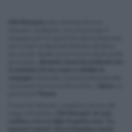
Lilia Patranjel
poche settimane fa aveva
chiamato i carabinieri, aveva denunciato il
compagno per tre episodi di violenza domestica
che si erano verificati dal 2016 fino all’ultimo
più recente. Quelle accuse le aveva ritirate pochi
giorni dopo.
Alexandru Ianosi ha confessato ieri
ai carabinieri di aver ucciso a coltellate la
compagna
. L’omicidio, l’ennesimo femminicidio
consumato tra le mura domestiche, a
Spinea
, in
provincia di
Venezia
.
L’uomo ha chiamato i carabinieri intorno alle
cinque del mattino.
Lilia Patranjel, 40 anni,
moldava, aveva un figlio di quattro anni. “La
mamma è caduta”, diceva il bambino mentre