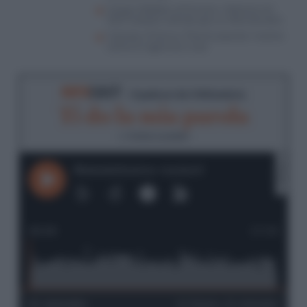
Campo sfaldato sull’Ucraina: l’alleanza nel
2027 traballa, Calenda apre ai riformisti dem
Calenda e Picierno, “Polo Europeista” insieme
contro le ingerenze russe
RIFO
CAST
- Il podcast de
Il Riformista
Ti do la mia parola
di
Andrea Laudadio