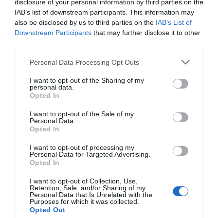
disclosure of your personal information by third parties on the
IAB’s list of downstream participants. This information may
SEGUICI
also be disclosed by us to third parties on the
IAB’s List of
Downstream Participants
that may further disclose it to other
Facebook
Instagram
Twitter
third parties.
Please note that this website/app uses one or more Google
Personal Data Processing Opt Outs
Youtube
Google News
services and may gather and store information including but
not limited to your visit or usage behaviour. You may click to
I want to opt-out of the Sharing of my
personal data.
WhatsApp
grant or deny consent to Google and its third-party tags to
Opted In
use your data for below specified purposes in below Google
consent section.
I want to opt-out of the Sale of my
Personal Data.
Opted In
I want to opt-out of processing my
Personal Data for Targeted Advertising.
Opted In
I want to opt-out of Collection, Use,
Retention, Sale, and/or Sharing of my
Personal Data that Is Unrelated with the
Purposes for which it was collected.
Opted Out