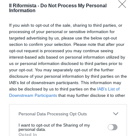
Il Riformista -
Do Not Process My Personal
Information
If you wish to opt-out of the sale, sharing to third parties, or
processing of your personal or sensitive information for
targeted advertising by us, please use the below opt-out
section to confirm your selection. Please note that after your
opt-out request is processed you may continue seeing
interest-based ads based on personal information utilized by
us or personal information disclosed to third parties prior to
your opt-out. You may separately opt-out of the further
disclosure of your personal information by third parties on the
IAB’s list of downstream participants. This information may
SEGUICI
also be disclosed by us to third parties on the
IAB’s List of
Downstream Participants
that may further disclose it to other
Facebook
Instagram
Twitter
third parties.
Please note that this website/app uses one or more Google
Personal Data Processing Opt Outs
Youtube
Google News
services and may gather and store information including but
not limited to your visit or usage behaviour. You may click to
I want to opt-out of the Sharing of my
personal data.
WhatsApp
grant or deny consent to Google and its third-party tags to
Opted In