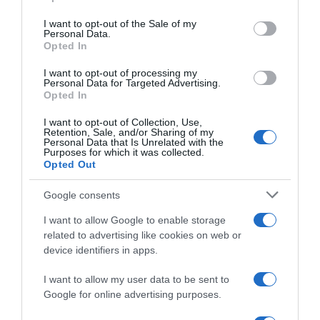
use your data for below specified purposes in below Google
consent section.
I want to opt-out of the Sale of my
Personal Data.
Opted In
I want to opt-out of processing my
Personal Data for Targeted Advertising.
Opted In
I want to opt-out of Collection, Use,
Retention, Sale, and/or Sharing of my
Personal Data that Is Unrelated with the
Purposes for which it was collected.
Opted Out
Google consents
I want to allow Google to enable storage
ABBONAMENTI
related to advertising like cookies on web or
device identifiers in apps.
I want to allow my user data to be sent to
Google for online advertising purposes.