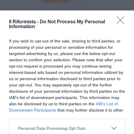
Il Riformista -
Do Not Process My Personal
Information
If you wish to opt-out of the sale, sharing to third parties, or
processing of your personal or sensitive information for
targeted advertising by us, please use the below opt-out
section to confirm your selection. Please note that after your
opt-out request is processed you may continue seeing
interest-based ads based on personal information utilized by
us or personal information disclosed to third parties prior to
your opt-out. You may separately opt-out of the further
disclosure of your personal information by third parties on the
IAB’s list of downstream participants. This information may
SEGUICI
also be disclosed by us to third parties on the
IAB’s List of
Downstream Participants
that may further disclose it to other
Facebook
Instagram
Twitter
third parties.
Please note that this website/app uses one or more Google
Personal Data Processing Opt Outs
Youtube
Google News
services and may gather and store information including but