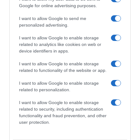
Google for online advertising purposes.
I want to allow Google to send me
personalized advertising.
I want to allow Google to enable storage
Sfoglia, scarica e leggi l'edizione digitale del quotidiano(PDF) su PC,
related to analytics like cookies on web or
tablet o smartphone.
device identifiers in apps.
ABBONATI SUBITO
I want to allow Google to enable storage
related to functionality of the website or app.
I want to allow Google to enable storage
related to personalization.
I want to allow Google to enable storage
related to security, including authentication
functionality and fraud prevention, and other
user protection.
Redazione
Pubblicità
Contatti
Sitemap
Taglist
Privacy
Cookie Policy