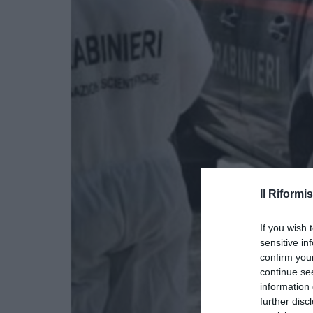
Il Riformis
If you wish 
sensitive in
confirm you
continue se
information 
further disc