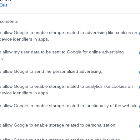
to lei, la donna e madre, mai il figlio. La donn
Out
ata ricoverata in stato di shock.
“Non metterò
 non voglio più entrarci”
, dice la donna in
consents
o
.
o allow Google to enable storage related to advertising like cookies on
evice identifiers in apps.
a
Vetralla
, in provincia di
Viterbo
, lo scorso 16
o allow my user data to be sent to Google for online advertising
nazioni è stata avviata tra i cittadini del suo
s.
 è arrivata in Italia dall’Albania nel 2005
. Il
to allow Google to send me personalized advertising.
anni, gommista polacco, è stato trasportato
magialla di Viterbo. Avrebbe espresso tendenze
o allow Google to enable storage related to analytics like cookies on
evice identifiers in apps.
ci e psicologi. È tornata a Vetralla a casa della
o allow Google to enable storage related to functionality of the website
e a ringraziare chi ha mostrato solidarietà ma
oltre.
“Io, in questo momento di grande dolore
o allow Google to enable storage related to personalization.
piegare quello che sto provando
– dice – il dolor
o allow Google to enable storage related to security, including