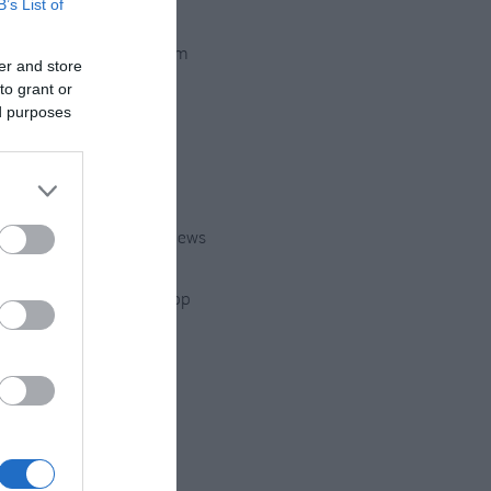
B’s List of
Instagram
er and store
to grant or
ed purposes
Twitter
Youtube
Google News
WhatsApp