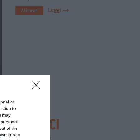
Leggi
Abbonati
sonal or
ection to
ou may
SEGUICI
 personal
out of the
 downstream
Facebook