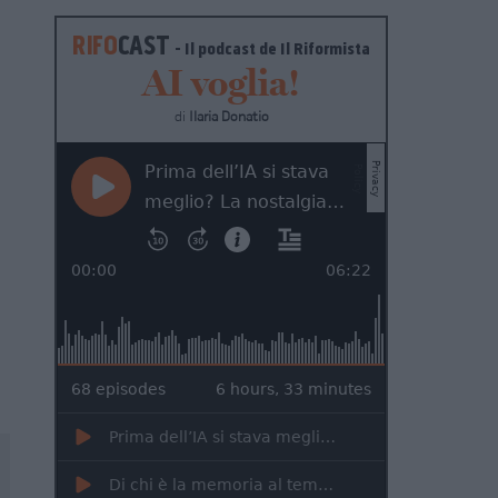
RIFO
CAST
- Il podcast de
Il Riformista
AI voglia!
di
Ilaria Donatio