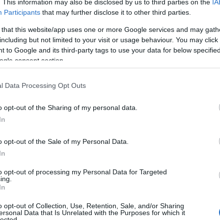
. This information may also be disclosed by us to third parties on the
IA
Participants
that may further disclose it to other third parties.
 that this website/app uses one or more Google services and may gath
including but not limited to your visit or usage behaviour. You may click 
 to Google and its third-party tags to use your data for below specifi
ogle consent section.
l Data Processing Opt Outs
o opt-out of the Sharing of my personal data.
In
o opt-out of the Sale of my Personal Data.
In
to opt-out of processing my Personal Data for Targeted
o figlio Matias agonizzate, sul letto, tutto
ing.
In
lo di 10 anni era stato accoltellato alla gola lo
o per omicidio volontario il padre
Mirko
o opt-out of Collection, Use, Retention, Sale, and/or Sharing
ersonal Data that Is Unrelated with the Purposes for which it
lected.