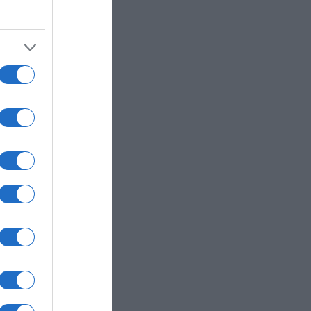
.
o
a
e