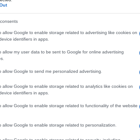
Out
ca, chirurgica, estetica e delle Malattie
t’anno in versione digitale dal 3 al 6 novembre
consents
ha spiegato il Professor
Giuseppe
Monfrecola
,
o allow Google to enable storage related to advertising like cookies on
evice identifiers in apps.
o II –
produce un microambiente ovviamente
bera, ma questo non vuol dire che quanti soffron
o allow my user data to be sent to Google for online advertising
s.
ttie della pelle non debbano metterla, anzi
llità. Bisogna solo fare attenzione all’igiene e
to allow Google to send me personalized advertising.
 particolare
– aggiunge –
occorre prestare
o allow Google to enable storage related to analytics like cookies on
 prodotti utilizzati facendoli ben assorbire. In
evice identifiers in apps.
ppia copertura: quella della crema e quella dell
o allow Google to enable storage related to functionality of the website
inevitabilmente sofferenza alla cute. Fatta
o la mascherina e stiamo tranquilli
”.
o allow Google to enable storage related to personalization.
rga fascia di popolazione italiana – pensiamo ch
o allow Google to enable storage related to security, including