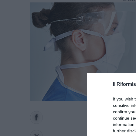
Il Riformis
If you wish 
sensitive in
confirm you
continue se
information 
further disc