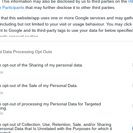
. This information may also be disclosed by us to third parties on the
IA
Participants
that may further disclose it to other third parties.
 that this website/app uses one or more Google services and may gath
including but not limited to your visit or usage behaviour. You may click 
 to Google and its third-party tags to use your data for below specifi
ogle consent section.
l Data Processing Opt Outs
 con detergenti non aggressivi, applicare un
o opt-out of the Sharing of my personal data.
che possa spegnere le infiammazioni e
In
 le creme per farle assorbire prima di indossar
o opt-out of the Sale of my Personal Data.
essaria per proteggersi dal Sars Cov 2.
In
e da attuare prima di “
armarsi
” della
to opt-out of processing my Personal Data for Targeted
ing.
chirurgica o di stoffa) e aiutare la propria pelle
In
a o altre malattie della cute. Consigli che
o opt-out of Collection, Use, Retention, Sale, and/or Sharing
ersonal Data that Is Unrelated with the Purposes for which it
sso nazionale della SIDeMaST, la Società
lected.