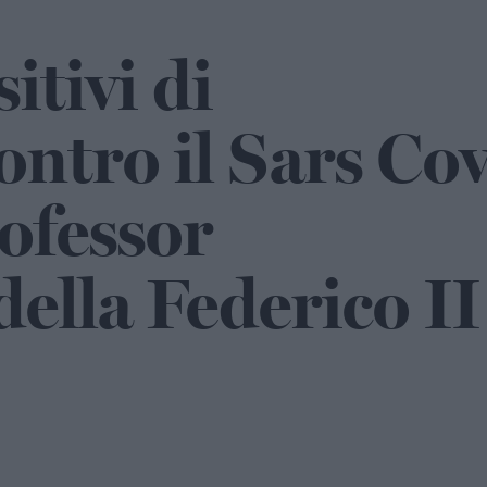
itivi di
ontro il Sars Co
rofessor
ella Federico II