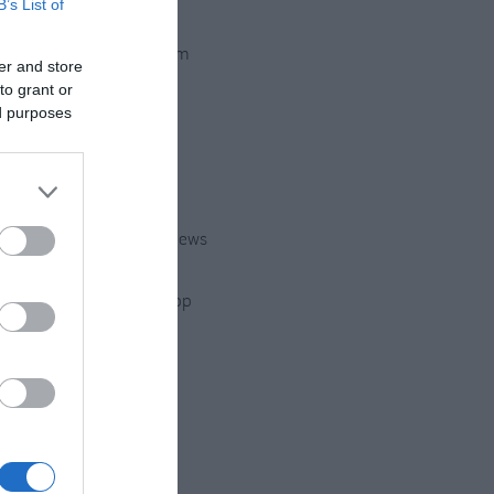
B’s List of
Instagram
er and store
to grant or
ed purposes
Twitter
Youtube
Google News
e
WhatsApp