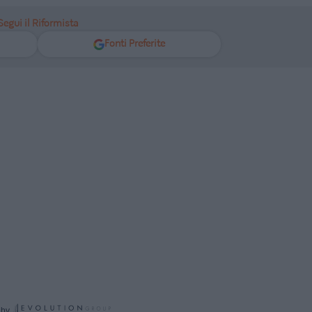
Segui il Riformista
Fonti Preferite
 by