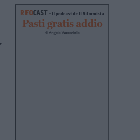
RIFO
CAST
- Il podcast de
Il Riformista
Pasti gratis addio
di
Angelo Vaccariello
v