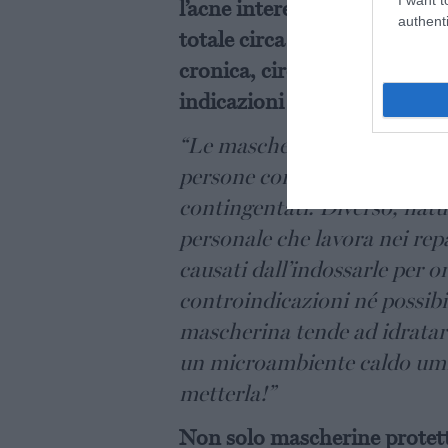
l’acne interessa l’80% dei sog
authenti
totale circa 4 milioni di per
cronica, circa 3milioni e 200
indicazioni bisogna dare a c
“Le mascherine – prosegue i
persone con una pelle sana c
contingentati. Diverso, natur
personale che lavora nei repa
causati dall’indossarle per or
controindicazioni né possibi
mascherina tende ad idratare 
un microambiente caldo umid
metterla!”
Non solo mascherine protetti