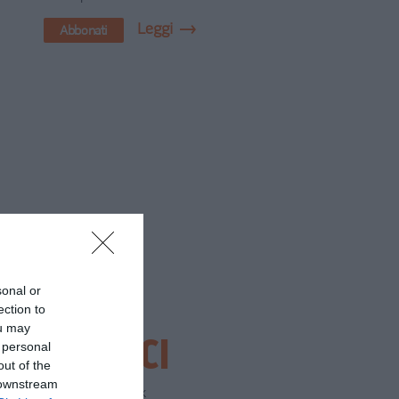
Leggi
Abbonati
sonal or
ection to
ou may
SEGUICI
 personal
out of the
 downstream
Facebook