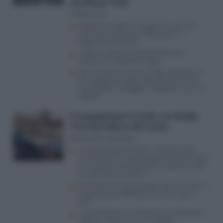
un Paese Nato
Lorenzo Vita
Impianti energetici e magazzini russi nel
mirino dei raid ucraini, Mosca apre ai
negoziati (ma bluffa)
La Russia rafforza la flotta ombra per
continuare a esportare il gas
Guerra Russia-Ucraina, il video del drone di
Kiev (abbattuto dalla contraerea di Putin)
che esplode in spiaggia: la fuga dal mare e le
vittime
Commissione Covid, ora Italia
Viva fa l’ultras di Conte
Giovanni M. Jacobazzi
La supercazzola di Conte, si dimette dalla
Commissione Covid, dà appuntamento ai fan
per la diretta streaming ma l’audizione salta
(era già tutto previsto…)
Commissione Covid, esplode il caso Di Donna:
consulenza da 450mila euro, FdI vuole le
carte
La Commissione sul Covid è una “ritorsione”
vigliacca. Calenda sale in cattedra