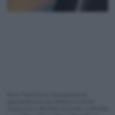
Torna “
Punti di vista”
il programma di
approfondimento giornalistico in onda da
domani sera su Rai Italia nel mondo, su Rai Play