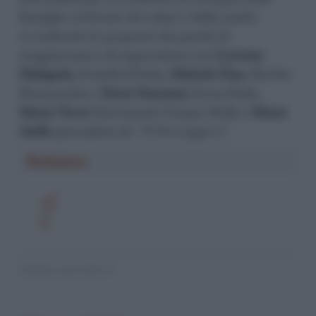
famiglie sul fronte dei salari e della sanità.
A confronto le proposte dei partiti di
maggioranza e di opposizione con
Lorenzo
Malagola,
Fratelli d’Italia,
Michele Fina
, Partito
Democratico,
Dario Damiani,
Forza Italia,
Mario Turco
Movimento Cinque Stelle e
Mario
Aiello
giornalista de
“Il Messaggero
”.
Redazione
© RIPRODUZIONE RISERVATA