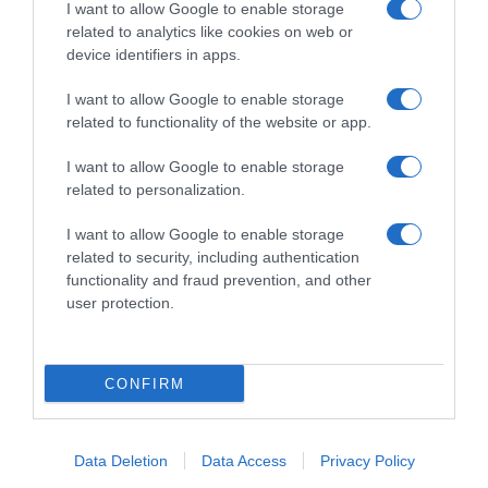
I want to allow Google to enable storage
Sfoglia, scarica e leggi l'edizione digitale del quotidiano(PDF) su PC,
related to analytics like cookies on web or
tablet o smartphone.
device identifiers in apps.
ABBONATI SUBITO
I want to allow Google to enable storage
related to functionality of the website or app.
I want to allow Google to enable storage
related to personalization.
I want to allow Google to enable storage
related to security, including authentication
functionality and fraud prevention, and other
user protection.
Redazione
Pubblicità
Contatti
Sitemap
Taglist
Privacy
Cookie Policy
CONFIRM
Preferenze Privacy
Termini e condizioni
Il Riformista è una testata edita da Romeo Editore srl - PIVA 09250671212 e
registrata presso il Tribunale di Napoli, n. 24 del 29 maggio 2019 - ISSN 2704-
Data Deletion
Data Access
Privacy Policy
8039