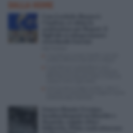
DALLA HOME
Caso Lavitola-Ranucci-
Cianfoni, si valuta la
sostituzione per Report. E
Sigfrido si autopromuove
ricordando Guccini
Aldo Torchiaro
Il caso Ranucci scuote il Cda Rai: il servizio
pubblico affronta la decisione su Report
Il caso Ranucci-Lavitola-Becciu, così il
Vaticano entra nell’inchiesta: lo scoop del
Riformista nel ristorante Cefalù e le querele
‘sospese’ contro il giornalista
Come funziona il Codice Lavitola: i rebus, il
non detto, la combo Ranucci-prigione e quella
telefonata dopo l’attentato
Guerra Russia-Ucraina,
bombardamenti su Kharkiv e
Donetsk, colpite città e
fabbriche. Putin vuole attaccare