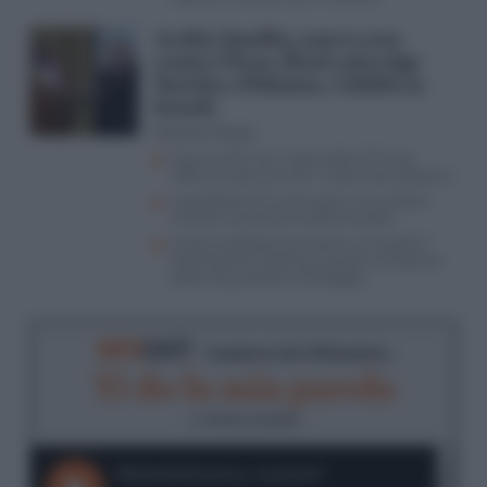
Arabia Saudita, nuovo asse
contro l’Iran: Riad coinvolge
Turchia e Pakistan. I dubbi su
Israele
Antonio Picasso
Guerra USA-Iran, le giravolte di Trump
rafforzano gli avversari: il piano dei pasdaran
Il paradosso di Trump: guerra al nucleare
iraniano, accordo con quello saudita
Israele respinge le pressioni sul cessate il
fuoco fasullo e Hamas è pronta a traslocare
sotto l’ala protettiva di Erdogan
RIFO
CAST
- Il podcast de
Il Riformista
Ti do la mia parola
di
Andrea Laudadio