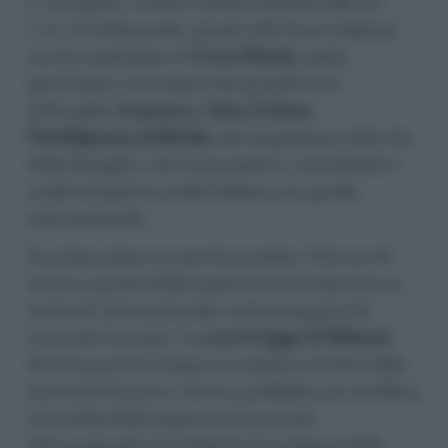
e, in replica, su Rai 2 sabato mattina alle ore
7.45. Il settimanale, giunto alla terza stagione,
con la conduzione di
Luca Mazzà,
anche
quest’anno si occuperà dei grandi temi
d’attualità,
le guerre, i dazi, il clima,
l’intelligenza artificiale,
che impattano sulla vita
delle famiglie e dei consumatori, miscelando e
confrontando la realtà italiana con quella
internazionale.
In primo piano in questa puntata, il lavoro di
messa a punto della manovra economica in un
contesto internazionale contrassegnato da
crescenti tensioni. La
nuova legge di Bilancio
dovrà muoversi lungo un sentiero stretto dalla
necessità di nuove risorse pubbliche per la difesa
e la tutela delle imprese sui mercati
internazionali e la richiesta di sostegno delle