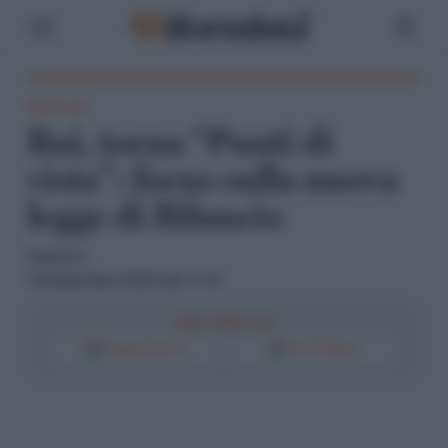
Spettacoli
Rai, torna “Punti di
vista”: focus sulla nuova
legge di Bilancio
Redazione
19 Settembre 2025 alle 11:19
Segui il Riformista
Google Discover
Fonti Preferite