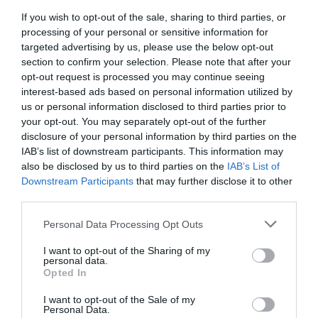
If you wish to opt-out of the sale, sharing to third parties, or
processing of your personal or sensitive information for
targeted advertising by us, please use the below opt-out
section to confirm your selection. Please note that after your
opt-out request is processed you may continue seeing
interest-based ads based on personal information utilized by
us or personal information disclosed to third parties prior to
your opt-out. You may separately opt-out of the further
disclosure of your personal information by third parties on the
IAB’s list of downstream participants. This information may
SEGUICI
also be disclosed by us to third parties on the
IAB’s List of
Downstream Participants
that may further disclose it to other
Facebook
Instagram
Twitter
third parties.
Please note that this website/app uses one or more Google
Personal Data Processing Opt Outs
Youtube
Google News
services and may gather and store information including but
not limited to your visit or usage behaviour. You may click to
I want to opt-out of the Sharing of my
personal data.
WhatsApp
grant or deny consent to Google and its third-party tags to
Opted In
use your data for below specified purposes in below Google
consent section.
I want to opt-out of the Sale of my
Personal Data.