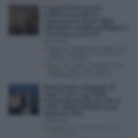
I ragazzi ebrei messi in
lockdown in hotel, la
testimonianza di mio figlio
sull’assalto naziskin in Bulgaria:
“E se fossero entrati?”
Dalia Gubbay
Aggressione in Bulgaria, l’odio antiebraico ha
di nuovo il volto delle SS. La società ha un
problema con gli ebrei
Giovani ebrei italiani minacciati in hotel in
Bulgaria: il video, il saluto nazista e
l’antisemitismo che non muore mai
Renzi pronto ad ingoiare il
rospo-Conte, così il Polo
Europeista può farcela solo se
unito: milioni di italiani non
aspettano altro
Aldo Torchiaro
Europeisti al lavoro per contrastare l’asse
Conte-Vannacci