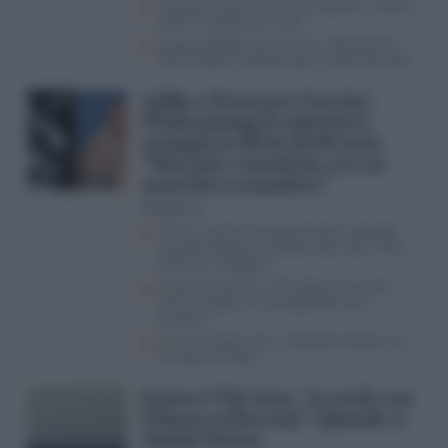
Calenda e Picierno, “Polo Europeista” insieme
contro le ingerenze russe
Campo sfaldato sull’Ucraina: l’alleanza nel
2027 traballa, Calenda apre ai riformisti dem
Addio a Francesco Guccini,
l’Italia piange il cantautore
scomparso all’età di 86 anni.
“Mai stato comunista, ero un
anarchico romantico”
Redazione
Come è morto Francesco Guccini, quando
raccontò dei gravi problemi alla vista: “Non
riesco più a leggere”
Francesco Guccini: “Mai stato comunista,
Putin risveglia il mio pregiudizio anti-
sovietico”
Guccini in barca con i cantautori italiani nel
murales di Tvboy
Guerra USA-Iran, “accordo con
l’Oman su Hormuz”. Quando si
chiude l’intesa