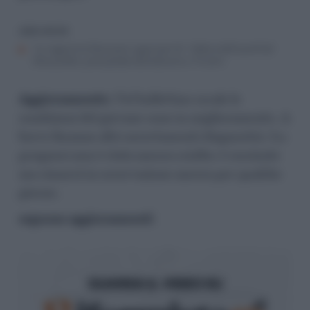
LEGGI ANCHE
“Le ragazzine facevano a gara per te”: lettera della prof ad
Alessandro, precipitato dal balcone a 13 anni
Aggiornamento
: Nel bollettino serale le
condizioni del giovane sono in miglioramento. A
breve faranno altri accertamenti diagnostici. La
prognosi non è stata ancora sciolta: è cosciente
ma rimarrà in osservazione ancora per qualche
giorno.
seguono aggiornamenti