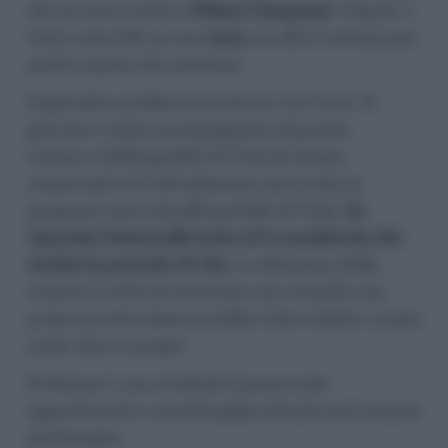
che la scorsa notte a
Palma Campania
(Napoli) è
stato coinvolto in una
rissa
con altri coetanei per
motivi ancora da accertare.
L’episodio sarebbe avvenuto in via Croce. Il
giovane è stato accompagnato al pronto
soccorso dell’ospedale di Nola da alcuni
conoscenti ed è attualmente ricoverato in
prognosi riservata all’ospedale di Nola:
ha
riportato lesioni alla testa ed è considerato dai
medici in pericolo di vita
. La dinamica dello
scontro è tutta da accertare ma secondo una
prima ricostruzione sarebbe stato colpito a mani
nude, forse a pugni.
Il 16enne è uno studente incensurato
appartenente a una famiglia stimata nel comune
partenopeo.