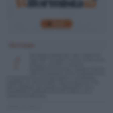
Ciro Cuozzo
Giornalista professionista, nato a Napoli il 28
luglio 1987, ho iniziato a scrivere di sport prima
di passare, dal 2015, a occuparmi
principalmente di cronaca. Laureato in Scienze
della Comunicazione al Suor Orsola Benincasa,
ho frequentato la scuola di giornalismo e, nel frattempo,
collaborato con diverse testate. Dopo le esperienze a Sky
Sport e Mediaset, sono passato a Retenews24 e poi a
VocediNapoli.it. Dall'ottobre del 2019 collaboro con la
redazione del Riformista.
© RIPRODUZIONE RISERVATA