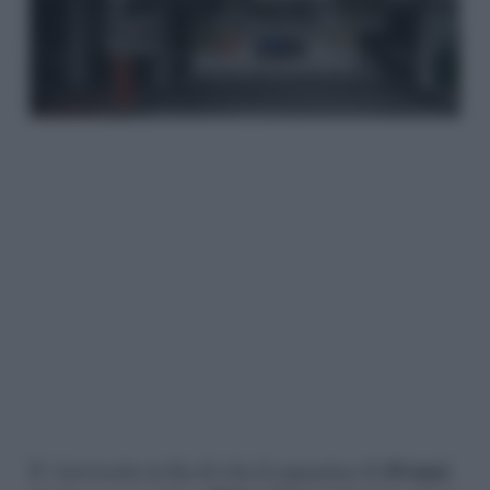
E’ ricoverato in fin di vita il ragazzino di
16 anni