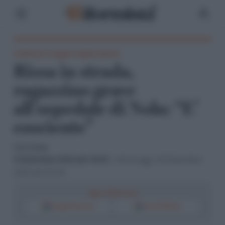
Condizioni in leggero miglioramento
Rissa in strada,
ragazzino grave
all’ospedale di Nola: “E’
cosciente”
Ciro Cuozzo
8 Settembre 2022 alle 18:02
- Ultimo agg. il 8 Settembre
2022 alle 20:32
Segui il Riformista
Google Discover
Fonti Preferite