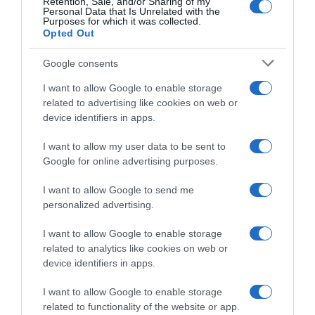
Retention, Sale, and/or Sharing of my
Personal Data that Is Unrelated with the
Purposes for which it was collected.
Opted Out
Google consents
I want to allow Google to enable storage
ABBONAMENTI
related to advertising like cookies on web or
device identifiers in apps.
I want to allow my user data to be sent to
Google for online advertising purposes.
I want to allow Google to send me
personalized advertising.
I want to allow Google to enable storage
Sfoglia, scarica e leggi l'edizione digitale del quotidiano(PDF) su PC,
related to analytics like cookies on web or
tablet o smartphone.
device identifiers in apps.
ABBONATI SUBITO
I want to allow Google to enable storage
related to functionality of the website or app.