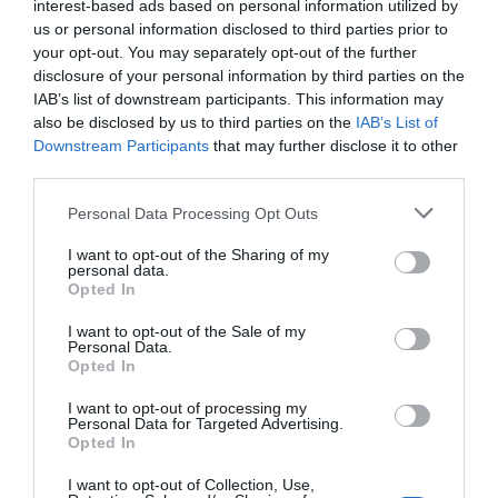
interest-based ads based on personal information utilized by
us or personal information disclosed to third parties prior to
your opt-out. You may separately opt-out of the further
disclosure of your personal information by third parties on the
IAB’s list of downstream participants. This information may
SEGUICI
also be disclosed by us to third parties on the
IAB’s List of
Downstream Participants
that may further disclose it to other
Facebook
Instagram
Twitter
third parties.
Please note that this website/app uses one or more Google
Personal Data Processing Opt Outs
Youtube
Google News
services and may gather and store information including but
not limited to your visit or usage behaviour. You may click to
I want to opt-out of the Sharing of my
personal data.
WhatsApp
grant or deny consent to Google and its third-party tags to
Opted In
use your data for below specified purposes in below Google
consent section.
I want to opt-out of the Sale of my
Personal Data.
Opted In
I want to opt-out of processing my
Personal Data for Targeted Advertising.
Opted In
I want to opt-out of Collection, Use,