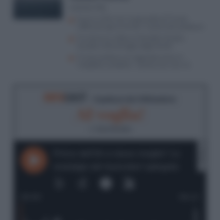
Lorenzo Vita
Guerra USA-Iran, le giravolte di Trump
rafforzano gli avversari: il piano dei pasdaran
Tra Hormuz e Bab el-Mandeb l’Arabia
Saudita nella tenaglia degli stretti
Trump scettico sul negoziato entra in
“modalità vendetta”. Il piano che non c’è
RIFO
CAST
- Il podcast de
Il Riformista
AI voglia!
di
Ilaria Donatio