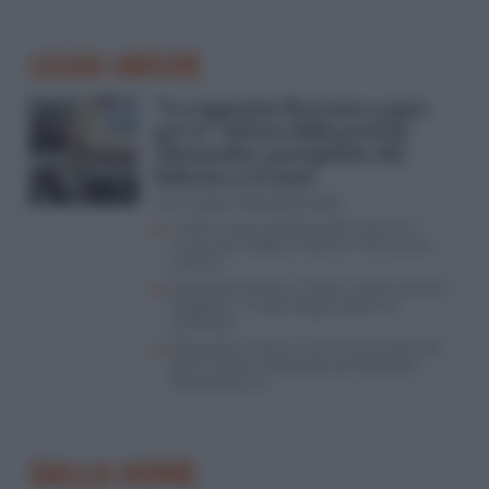
LEGGI ANCHE
“Le ragazzine facevano a gara
per te”: lettera della prof ad
Alessandro, precipitato dal
balcone a 13 anni
Ciro Cuozzo e Rossella Grasso
L’ultimo saluto ad Alessandro, lacrime e
musica per l’addio al 13enne: “Che brutto
scherzo”
Alessandro morto a 13 anni, l’ultimo saluto a
Gragnano: “Tra gli indagati legami di
parentela”
Alessandro morto a 13 anni, le minacce dei
bulli e l’ultimo whatsapp alla fidanzata:
“Ricordati di me”
DALLA HOME