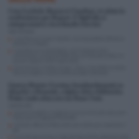
Caso Lavitola-Ranucci-Cianfoni, si valuta la
sostituzione per Report. E Sigfrido si
autopromuove ricordando Guccini
Aldo Torchiaro
Il caso Ranucci scuote il Cda Rai: il servizio pubblico affronta la
decisione su Report
Il caso Ranucci-Lavitola-Becciu, così il Vaticano entra
nell’inchiesta: lo scoop del Riformista nel ristorante Cefalù e le
querele ‘sospese’ contro il giornalista
Come funziona il Codice Lavitola: i rebus, il non detto, la combo
Ranucci-prigione e quella telefonata dopo l’attentato
Guerra Russia-Ucraina, bombardamenti su
Kharkiv e Donetsk, colpite città e fabbriche.
Putin vuole attaccare un Paese Nato
Lorenzo Vita
Impianti energetici e magazzini russi nel mirino dei raid ucraini,
Mosca apre ai negoziati (ma bluffa)
La Russia rafforza la flotta ombra per continuare a esportare il
gas
Guerra Russia-Ucraina, il video del drone di Kiev (abbattuto dalla