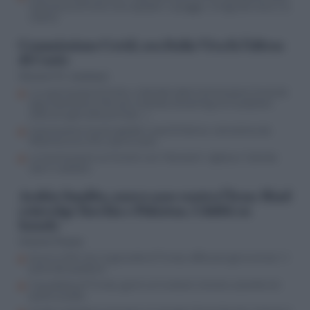
contraerea di Putin) che esplode in spiaggia: la fuga dal mare e le
vittime
Commissione Covid, ora Italia Viva fa l’ultras
di Conte
Giovanni M. Jacobazzi
La supercazzola di Conte, si dimette dalla Commissione Covid, dà
appuntamento ai fan per la diretta streaming ma l’audizione
salta (era già tutto previsto…)
Commissione Covid, esplode il caso Di Donna: consulenza da
450mila euro, FdI vuole le carte
La Commissione sul Covid è una “ritorsione” vigliacca. Calenda
sale in cattedra
Arabia Saudita, nuovo asse contro l’Iran: Riad
coinvolge Turchia e Pakistan. I dubbi su
Israele
Antonio Picasso
Guerra USA-Iran, le giravolte di Trump rafforzano gli avversari: il
piano dei pasdaran
Il paradosso di Trump: guerra al nucleare iraniano, accordo con
quello saudita