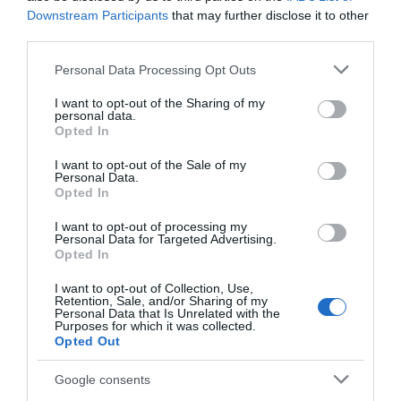
Downstream Participants
that may further disclose it to other
Facebook
Instagram
Twitter
third parties.
Please note that this website/app uses one or more Google
Personal Data Processing Opt Outs
Youtube
Google News
services and may gather and store information including but
not limited to your visit or usage behaviour. You may click to
I want to opt-out of the Sharing of my
personal data.
WhatsApp
grant or deny consent to Google and its third-party tags to
Opted In
use your data for below specified purposes in below Google
consent section.
I want to opt-out of the Sale of my
Personal Data.
Opted In
I want to opt-out of processing my
Personal Data for Targeted Advertising.
Opted In
I want to opt-out of Collection, Use,
Retention, Sale, and/or Sharing of my
Personal Data that Is Unrelated with the
Purposes for which it was collected.
Opted Out
Google consents