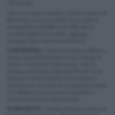
“Nicola Sala”.
“Attraverso questa iniziativa, il Conservatorio di
Benevento mira a consolidare il suo ruolo di
protagonista nella diffusione della cultura
musicale italiana nel mondo”, aggiunge
Giuseppe Ilario, direttore dell’istituto.
L’ORCHESTRA –
L’interpretazione è affidata a
ottanta musicisti del Conservatorio Statale di
Musica “Nicola Sala” di Benevento, sotto la
direzione del Maestro Maurizio Petrolo, la cui
fama non è solo il risultato di straordinarie
performance, ma anche di un impegno costante
nel collaborare con rinomati compositori e
istituzioni artistiche internazionali.
IL PROGETTO –
Guidato dal Conservatorio di