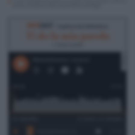
Israele respinge le pressioni sul cessate il fuoco fasullo e Hamas è
pronta a traslocare sotto l’ala protettiva di Erdogan
RIFO
CAST
- Il podcast de
Il Riformista
Ti do la mia parola
di
Andrea Laudadio