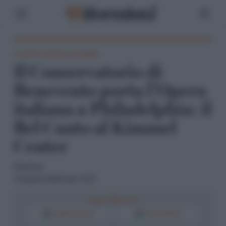
La musica italiana nel mondo
Il Conservatorio di
Benevento porta l’Opera
italiana a Philadelphia: il
Bel Canto al Kimmel
Center
Redazione
10 Aprile 2025 alle 13:21
Segui il Riformista
Google Discover
Fonti Preferite