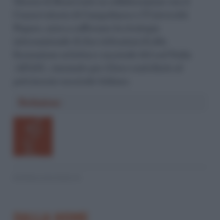
Musica di Benevento in collaborazione con il
Conservatorio di Campobasso e l’Università
Pegaso, mira a rafforzare la strategia
internazionale di due istituzioni di alta
formazione artistica e musicale del sud Italia
(AFAM), rinomate per il loro contributo al
patrimonio musicale italiano.
Redazione
© RIPRODUZIONE RISERVATA
DALLA HOME