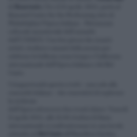
di
Benevento
, l’11 e il 12 aprile, 2025, porta al
Kimmel Center for the Performing Arts di
Philadelphia l’Opera italiana – Patrimonio
culturale immateriale dell’umanità
dell’UNESCO. Una due giorni che riunirà
artisti, studiosi e amanti della musica per
celebrare la bellezza senza tempo e l’influenza
internazionale dell’Opera italiana e del Bel
Canto.
Un’opportunità aperta a tutti – non solo alla
comunità italiana – che consentirà di esplorare
la ricchezza
dell’Opera attraverso due eventi chiave. Venerdì
11 aprile 2025, alle 18.00 studiosi di fama
internazionale si confronteranno in una tavola
rotonda sul
Bel Canto
all’Hamilton Garden