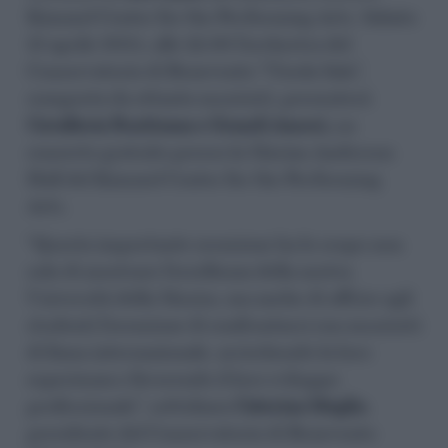
Kimmel Center for the Performing Arts. Sabato
12 aprile 2025, alle 19.00 l’orchestra del
Conservatorio di Benevento “Nicola Sala”,
composta da ottanta musicisti, presenterà
Cavalleria Rusticana e Grandi Amori,
un
concerto gratuito presso la Marian Anderson
Hall del Kimmel Center for the Performing
Arts.
“Questa importante occasione ha lo scopo non
solo di mostrare l’eccellenza della nostra
Università della Musica, ma anche di offrire agli
studenti l’occasione di confrontarsi con musicisti
di fama internazionale, arricchendo la loro
esperienza e favorendo il loro sviluppo
professionale”, sottolinea
Caterina Meglio
,
presidente del Conservatorio di Benevento