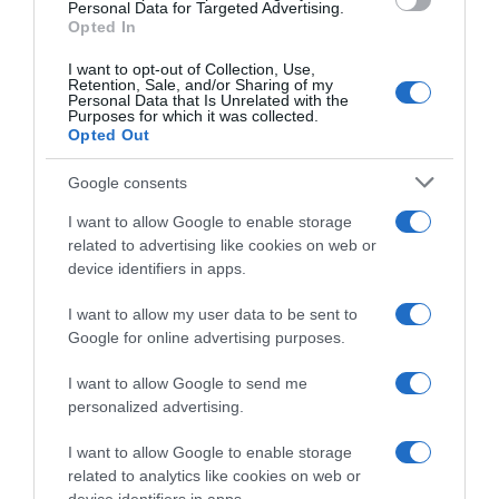
Personal Data for Targeted Advertising.
Opted In
I want to opt-out of Collection, Use,
Retention, Sale, and/or Sharing of my
Personal Data that Is Unrelated with the
Purposes for which it was collected.
Opted Out
Google consents
I want to allow Google to enable storage
ABBONAMENTI
related to advertising like cookies on web or
device identifiers in apps.
I want to allow my user data to be sent to
Google for online advertising purposes.
I want to allow Google to send me
personalized advertising.
I want to allow Google to enable storage
Sfoglia, scarica e leggi l'edizione digitale del quotidiano(PDF) su PC,
related to analytics like cookies on web or
tablet o smartphone.