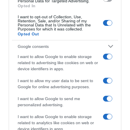
Personal Data for Targeted Advertising.
Opted In
I want to opt-out of Collection, Use,
Retention, Sale, and/or Sharing of my
Personal Data that Is Unrelated with the
Purposes for which it was collected.
Opted Out
Google consents
I want to allow Google to enable storage
ABBONAMENTI
related to advertising like cookies on web or
device identifiers in apps.
I want to allow my user data to be sent to
Google for online advertising purposes.
I want to allow Google to send me
personalized advertising.
I want to allow Google to enable storage
Sfoglia, scarica e leggi l'edizione digitale del quotidiano(PDF) su PC,
related to analytics like cookies on web or
tablet o smartphone.
device identifiers in apps.