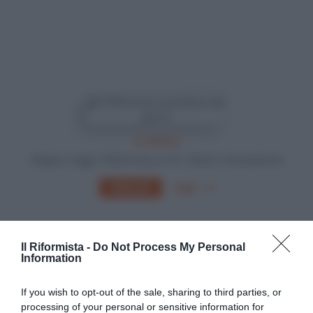
In edicola
Sfoglia e leggi Il Riformista su PC, Tablet o Smartphone
Leggi
Abbonati
Il Riformista -
Do Not Process My Personal
Information
If you wish to opt-out of the sale, sharing to third parties, or
processing of your personal or sensitive information for