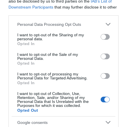
SEGUICI
also be disclosed by us to third parties on the
IAB’s List of
Downstream Participants
that may further disclose it to other
Facebook
Instagram
Twitter
third parties.
Please note that this website/app uses one or more Google
Personal Data Processing Opt Outs
Youtube
Google News
services and may gather and store information including but
not limited to your visit or usage behaviour. You may click to
I want to opt-out of the Sharing of my
personal data.
WhatsApp
grant or deny consent to Google and its third-party tags to
Opted In
use your data for below specified purposes in below Google
consent section.
I want to opt-out of the Sale of my
Personal Data.
Opted In
I want to opt-out of processing my
Personal Data for Targeted Advertising.
Opted In
I want to opt-out of Collection, Use,
Retention, Sale, and/or Sharing of my
Personal Data that Is Unrelated with the
Purposes for which it was collected.
Opted Out
Google consents