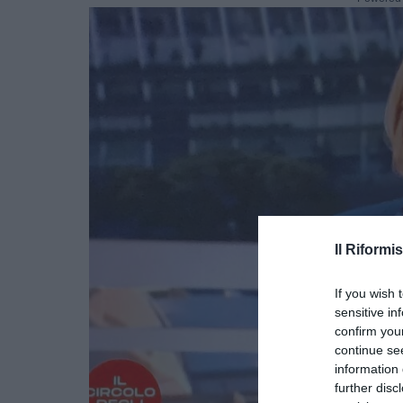
Il Riformis
If you wish 
sensitive in
confirm you
continue se
information 
further disc