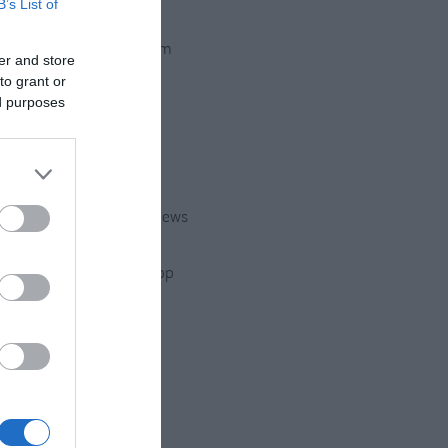
B’s List of
Instagram
er and store
to grant or
ed purposes
Twitter
Youtube
Google News
WhatsApp