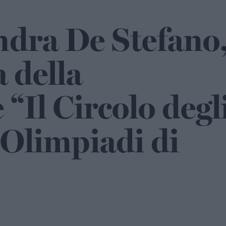
ndra De Stefano
a della
 “Il Circolo degl
e Olimpiadi di