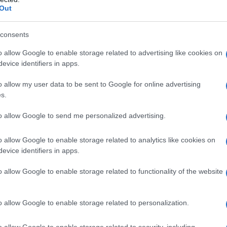
 ogni sera su
Rai2
, interamente dedicata alle
Out
ucare i social network è soprattutto l’ironia e la
 come
Sara Simeoni e Juri Chechi
, a guidare il
consents
tiva
Alessandra De Stefano
.
Il Circolo degli Anell
o allow Google to enable storage related to advertising like cookies on
evice identifiers in apps.
delle poche idee della Rai che ha convinto critici
 dei Giochi giapponesi.
o allow my user data to be sent to Google for online advertising
s.
servizio pubblico ha optato per 200 ore di eventi
to allow Google to send me personalized advertising.
i da una gara all’altra, con criteri spesso
ibili. Tutto su Rai2.
Ma soprattutto non è stata
o allow Google to enable storage related to analytics like cookies on
aming né su Raiplay che su RaiRadio Play
. E a
evice identifiers in apps.
tto le piattaforme streaming.
o allow Google to enable storage related to functionality of the website
 almeno gli inviati in terra nipponica con
o allow Google to enable storage related to personalization.
ondimenti. Offre un sunto della giornata, tra il
zza e leggerezza. Qualche siparietto. Simeoni
o allow Google to enable storage related to security, including