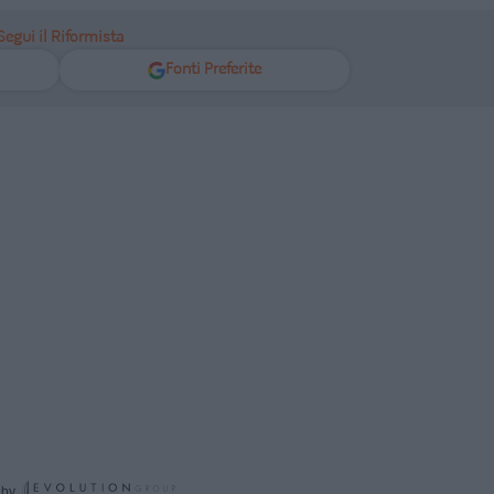
Segui il Riformista
Fonti Preferite
 by