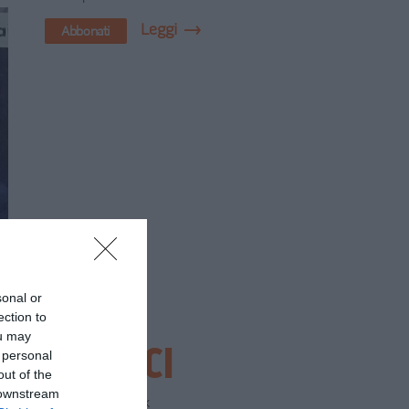
Leggi
Abbonati
sonal or
ection to
ou may
SEGUICI
 personal
out of the
 downstream
Facebook