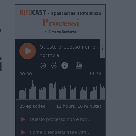
RIFO
CAST
- Il podcast de
Il Riformista
,
Processi
di
Simona Bonfante
i