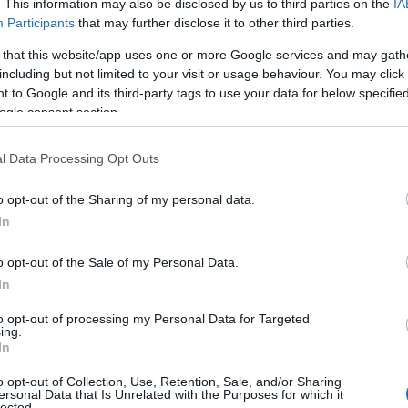
. This information may also be disclosed by us to third parties on the
IA
Participants
that may further disclose it to other third parties.
 that this website/app uses one or more Google services and may gath
including but not limited to your visit or usage behaviour. You may click 
 to Google and its third-party tags to use your data for below specifi
ogle consent section.
l Data Processing Opt Outs
o opt-out of the Sharing of my personal data.
In
o opt-out of the Sale of my Personal Data.
In
to opt-out of processing my Personal Data for Targeted
ing.
In
o opt-out of Collection, Use, Retention, Sale, and/or Sharing
a e una rivelazione la trasmissione
Il Circolo
ersonal Data that Is Unrelated with the Purposes for which it
lected.