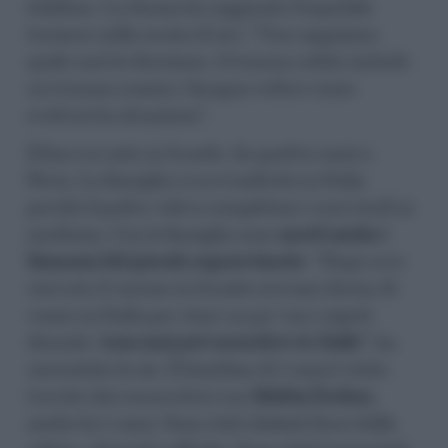
telefono. La donna ha raggiunto l’ospedale
torinese nella serata di ieri. “Non sappiamo
quale sarà la direzione, il trauma subito include
un trauma cranico, bisogna vedere come
evolverà la situazione”.
Eitan era nato in Israele, da quattro anni a
Pavia. La famiglia si era trasferita in Italia
perché il padre voleva completare i suoi studi in
medicina. Con la famiglia sono
morti anche i
bisnonni del piccolo sopravvissuto
. “Dopo aver
ricevuto il vaccino in Israele avevano deciso di
venire in Italia per stare un po’ con i nipoti
dicendo
‘cosa mai può succedere in Italia’
”, ha
raccontato la zia. Il bambino di 5 anni è stato
trovato dai soccorritori con
Mattia Zorlon
i,
anche lui 5 anni. Sono stati sbalzati fuori dalla