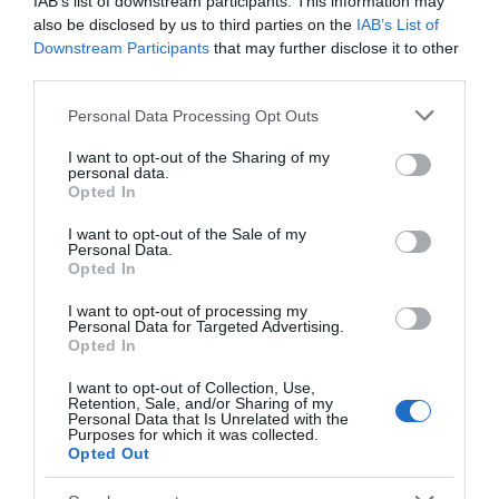
IAB’s list of downstream participants. This information may
SEGUICI
also be disclosed by us to third parties on the
IAB’s List of
Downstream Participants
that may further disclose it to other
Facebook
Instagram
Twitter
third parties.
Please note that this website/app uses one or more Google
Personal Data Processing Opt Outs
Youtube
Google News
services and may gather and store information including but
not limited to your visit or usage behaviour. You may click to
I want to opt-out of the Sharing of my
personal data.
WhatsApp
grant or deny consent to Google and its third-party tags to
Opted In
use your data for below specified purposes in below Google
consent section.
I want to opt-out of the Sale of my
Personal Data.
Opted In
I want to opt-out of processing my
Personal Data for Targeted Advertising.
Opted In
I want to opt-out of Collection, Use,
Retention, Sale, and/or Sharing of my
Personal Data that Is Unrelated with the
Purposes for which it was collected.
Opted Out