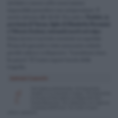
intubato e messo sotto osservazione:
impossibile procedere con un’operazione. È
morto intorno alle 19:20. Era nato a
Tradate, in
provincia di Varese, figlio di Elisabetta Persanini
e Vittorio Zorloni, entrambi morti sul colpo
.
Eitan invece è arrivato cosciente in ospedale.
Prima di operarlo è stato necessario sedarlo
perché urlava e si disperava. “Lasciatemi stare,
ho paura”. È l’unico sopravvissuto della
tragedia.
Antonio Lamorte
Giornalista professionista. Ha frequentato
studiato e si è laureato in lingue. Ha frequentato
la Scuola di Giornalismo di Napoli del Suor
Orsola Benincasa. Ha collaborato con l’agenzia
di stampa AdnKronos. Ha scritto di sport,
cultura, spettacoli.