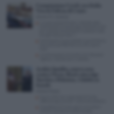
Commissione Covid, ora Italia
Viva fa l’ultras di Conte
Giovanni M. Jacobazzi
La supercazzola di Conte, si dimette dalla
Commissione Covid, dà appuntamento ai fan
per la diretta streaming ma l’audizione salta
(era già tutto previsto…)
Commissione Covid, esplode il caso Di Donna:
consulenza da 450mila euro, FdI vuole le
carte
La Commissione sul Covid è una “ritorsione”
vigliacca. Calenda sale in cattedra
Arabia Saudita, nuovo asse
contro l’Iran: Riad coinvolge
Turchia e Pakistan. I dubbi su
Israele
Antonio Picasso
Guerra USA-Iran, le giravolte di Trump
rafforzano gli avversari: il piano dei pasdaran
Il paradosso di Trump: guerra al nucleare
iraniano, accordo con quello saudita