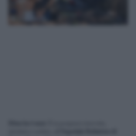
Eitan ha 5 anni
. È in prognosi riservata,
intubato e sedato, all’
Ospedale Pediatrico di