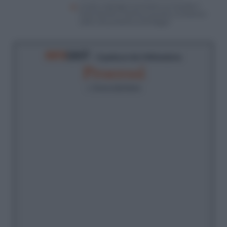
Israele respinge le pressioni sul cessate il
fuoco fasullo e Hamas è pronta a traslocare
sotto l’ala protettiva di Erdogan
RIFO
CAST
- Il podcast de
Il Riformista
Processi
di
Simona Bonfante