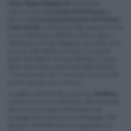
Torino Regina Margherita
. È lui l’unico
sopravvissuto della
strage del Mottarone
: a
Stresa, nella
provincia piemontese del Verbano-
Cusio-Ossola
, a 300 metri dalla stazione di vetta
il cavo della funivia della linea Stresa-Alpino
Mottarone, sul Lago Maggiore, ha ceduto. 15 le
persone nella cabina, 14 morti. E tra questi
anche Amit Biran, 30 anni, Tal Peleg, 27 anni,
Tomer detto Tom, 2 anni: la famiglia di Eitan.
“Non mi toccate, dov’è mamma?”,
le parole del
piccolo riportate da
La Stampa
.
A vegliare sul bimbo di 5 anni la zia,
Aya Biran
,
medico in un carcere del Pavese. Ha raccontato
all’
Ansa
di aver saputo dell’accaduto dai
messaggi che le arrivavano su Whatsapp: “Mi
dispiace”. Il fratello Amit non rispondeva al