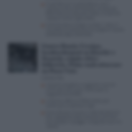
Il caso Ranucci-Lavitola-Becciu, così il
Vaticano entra nell’inchiesta: lo scoop del
Riformista nel ristorante Cefalù e le querele
‘sospese’ contro il giornalista
Come funziona il Codice Lavitola: i rebus, il
non detto, la combo Ranucci-prigione e quella
telefonata dopo l’attentato
Guerra Russia-Ucraina,
bombardamenti su Kharkiv e
Donetsk, colpite città e
fabbriche. Putin vuole attaccare
un Paese Nato
Lorenzo Vita
Impianti energetici e magazzini russi nel
mirino dei raid ucraini, Mosca apre ai
negoziati (ma bluffa)
La Russia rafforza la flotta ombra per
continuare a esportare il gas
Guerra Russia-Ucraina, il video del drone di
Kiev (abbattuto dalla contraerea di Putin)
che esplode in spiaggia: la fuga dal mare e le
vittime