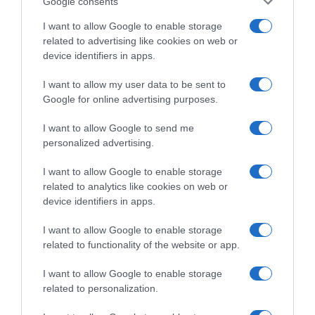
Google consents
I want to allow Google to enable storage
ABBONAMENTI
related to advertising like cookies on web or
device identifiers in apps.
I want to allow my user data to be sent to
Google for online advertising purposes.
I want to allow Google to send me
personalized advertising.
I want to allow Google to enable storage
Sfoglia, scarica e leggi l'edizione digitale del quotidiano(PDF) su PC,
related to analytics like cookies on web or
tablet o smartphone.
device identifiers in apps.
ABBONATI SUBITO
I want to allow Google to enable storage
related to functionality of the website or app.
I want to allow Google to enable storage
related to personalization.