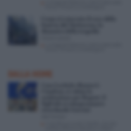
La strage del Mottarone, crolla la cabina della
funivia: 14 morti e un bimbo grave
Come si è staccato il cavo della
funivia del Mottarone, la
dinamica della tragedia
Antonio Lamorte
La strage del Mottarone, crolla la cabina della
funivia: 14 morti e un bimbo grave
DALLA HOME
Caso Lavitola-Ranucci-
Cianfoni, si valuta la
sostituzione per Report. E
Sigfrido si autopromuove
ricordando Guccini
Aldo Torchiaro
Il caso Ranucci scuote il Cda Rai: il servizio
pubblico affronta la decisione su Report