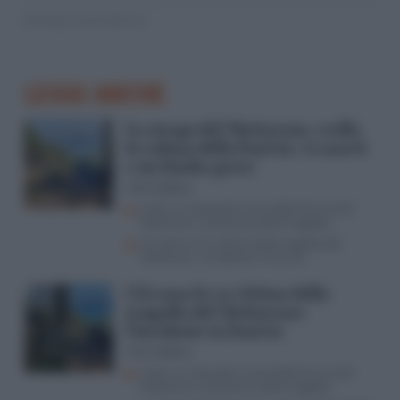
© RIPRODUZIONE RISERVATA
LEGGI ANCHE
La strage del Mottarone, crolla
la cabina della funivia: 14 morti
e un bimbo grave
Vito Califano
Come si è staccato il cavo della funivia del
Mottarone, la dinamica della tragedia
Chi sono le 14 vittime della tragedia del
Mottarone: l’incidente in funivia
Chi sono le 14 vittime della
tragedia del Mottarone:
l’incidente in funivia
Vito Califano
Come si è staccato il cavo della funivia del
Mottarone, la dinamica della tragedia