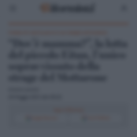
Il bimbo di 5 anni ha perso la sua famiglia nell'incidente
“Dov’è mamma?”, la lotta
del piccolo Eitan, l’unico
sopravvissuto della
strage del Mottarone
Antonio Lamorte
24 Maggio 2021 alle 09:22
Segui il Riformista
Google Discover
Fonti Preferite