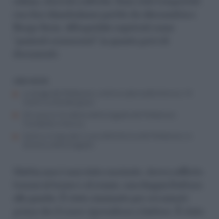
cabina, ritrovati sull’erba. Sono stati trasportati
con due eliambulanze partite da Alessandria e
Borgo Sesia. All’ospedale registrati come
“pazienti sconosciuti” in quanto privi di
documenti.
LEGGI ANCHE
La strage del Mottarone, crolla la cabina della funivia: 14
morti e un bimbo grave
Chi sono le 14 vittime della tragedia del Mottarone:
l’incidente in funivia
Come si è staccato il cavo della funivia del Mottarone, la
dinamica della tragedia
Mattia non è mai stato cosciente. Aveva sofferto
traumi al torace e al cranio, una doppia frattura
alle gambe. È stato rianimato per sei minuti
prima che il cuore riprendesse a battere. È stato