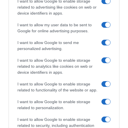
I want to allow Google to enable storage
related to advertising like cookies on web or
device identifiers in apps.
I want to allow my user data to be sent to
Google for online advertising purposes.
I want to allow Google to send me
personalized advertising.
I want to allow Google to enable storage
related to analytics like cookies on web or
device identifiers in apps.
I want to allow Google to enable storage
related to functionality of the website or app.
I want to allow Google to enable storage
related to personalization.
I want to allow Google to enable storage
related to security, including authentication