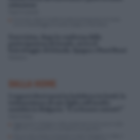
astensione
Paolo Crucianelli
Eurovision, dopo la conferma della partecipazione di Israele,
arriva il boicottaggio di Irlanda, Spagna e Paesi Bassi
Eurovision, dopo la conferma della
partecipazione di Israele, arriva il
boicottaggio di Irlanda, Spagna e Paesi Bassi
Redazione
DALLA HOME
I ragazzi ebrei messi in lockdown in hotel, la
testimonianza di mio figlio sull’assalto
naziskin in Bulgaria: “E se fossero entrati?”
Dalia Gubbay
Aggressione in Bulgaria, l’odio antiebraico ha di nuovo il volto
delle SS. La società ha un problema con gli ebrei
Giovani ebrei italiani minacciati in hotel in Bulgaria: il video, il