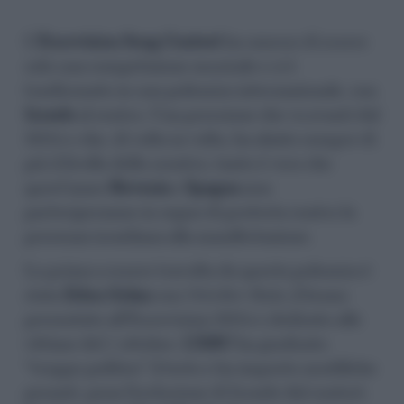
L’
Eurovision Song Contest
ha smesso di essere
solo una competizione musicale e si è
trasformato in una polemica internazionale, con
Israele
al centro. Una pressione che va avanti dal
2024 e che, di volta in volta, ha alzato sempre di
più il livello dello scontro, tanto è vero che
quest’anno
Slovenia
e
Spagna
non
parteciperanno in segno di protesta contro la
presenza israeliana alla manifestazione.
La prima a essere travolta da questa polemica è
stata
Eden Golan
con
October Rain
, il brano
presentato all’Eurovision 2024 e dedicato alle
vittime del 7 ottobre.
L’EBU
ha giudicato
“troppo politico” il testo e ha imposto modifiche
pesanti, pena l’esclusione di Israele dal contest.