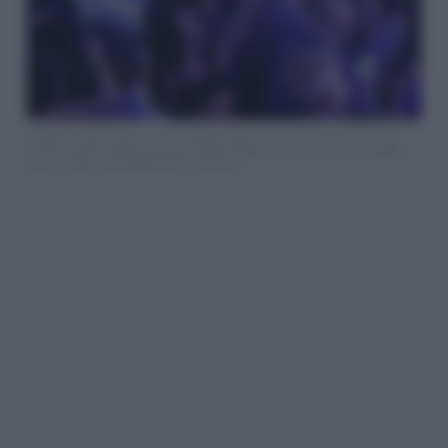
Israeli fans wave their countries flag as they wait for the start of the first
semifinal of the 70th Eurovision Song Contest in Vienna, Austria, Tuesday,
May 12, 2026. (AP Photo/Martin Meissner)