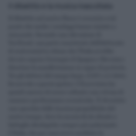
Il dibattito e la musica inascoltata
Il dibattito nel nostro Paese è cresciuto a tal
punto che anche i sondaggi hanno iniziato a
misurarlo. Secondo una rilevazione di
YouTrend, una parte consistente dell’elettorato
di centrosinistra ritiene che l’Italia avrebbe
dovuto seguire l’esempio di Spagna e Slovenia e
disertare la manifestazione in segno di protesta.
Tra gli elettori del campo largo, il 33% si è detto
favorevole a questa ipotesi. L’Eurovision ha
quindi smesso di essere soltanto una vetrina di
canzoni e performance eccentriche. È diventato
uno specchio delle tensioni geopolitiche del
nostro tempo, dove la musica fa da sfondo a
battaglie ideologiche sempre più polarizzate.
L’Italia, che per anni aveva snobbato la