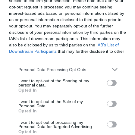
section to confirm your selection. Please note that after your
opt-out request is processed you may continue seeing
interest-based ads based on personal information utilized by
us or personal information disclosed to third parties prior to
your opt-out. You may separately opt-out of the further
disclosure of your personal information by third parties on the
IAB’s list of downstream participants. This information may
SEGUICI
also be disclosed by us to third parties on the
IAB’s List of
Downstream Participants
that may further disclose it to other
Facebook
Instagram
Twitter
third parties.
Please note that this website/app uses one or more Google
Personal Data Processing Opt Outs
Youtube
Google News
services and may gather and store information including but
not limited to your visit or usage behaviour. You may click to
I want to opt-out of the Sharing of my
personal data.
WhatsApp
grant or deny consent to Google and its third-party tags to
Opted In
use your data for below specified purposes in below Google
consent section.
I want to opt-out of the Sale of my
Personal Data.
Opted In
I want to opt-out of processing my
Personal Data for Targeted Advertising.
Opted In