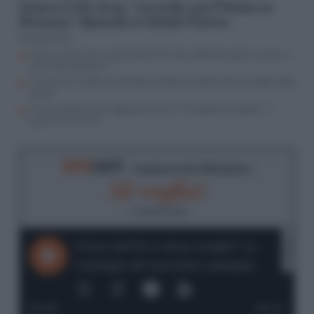
Guerra USA-Iran, “accordo con l’Oman su
Hormuz”. Quando si chiude l’intesa
Lorenzo Vita
Guerra USA-Iran, le giravolte di Trump rafforzano gli avversari: il
piano dei pasdaran
Tra Hormuz e Bab el-Mandeb l’Arabia Saudita nella tenaglia degli
stretti
Trump scettico sul negoziato entra in “modalità vendetta”. Il
piano che non c’è
RIFO
CAST
- Il podcast de
Il Riformista
AI voglia!
di
Ilaria Donatio