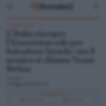
Le Ragioni di Israele
L’Italia riscopre
l’Eurovision solo per
boicottare Israele: ora il
nemico si chiama Noam
Bettan
Ilaria Sechi
13 Maggio 2026 alle 01:00
Segui il Riformista
Google Discover
Fonti Preferite