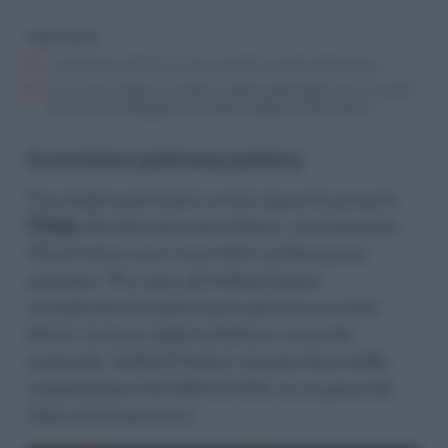
LEGGI ANCHE
Israele torna all’Eurovision e parte la solita astensione
Eurovision, dopo la conferma della partecipazione di Israele,
arriva il boicottaggio di Irlanda, Spagna e Paesi Bassi
Eurovision poltrona politica
Uno degli aspetti più curiosi riguarda proprio
l’Italia.
Perché nel nostro Paese, storicamente,
l’Eurovision non è mai stato un fenomeno
popolare. Per anni, gli italiani hanno
considerato il contest poco più di un evento
kitsch, lontano dalla tradizione musicale
nazionale. Infatti l’Italia è rimasta fuori dalla
competizione dal 1998 al 2011, in un generale
clima di disinteresse.