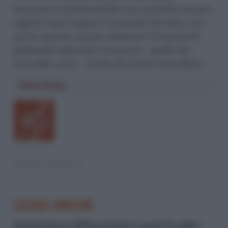
kermesse considerandola una curiosità europea,
oggi la scopre improvvisamente rilevante: non
per le canzoni, ma per schierarsi. E mentre le
polemiche infuriano, la musica – quella che
dovrebbe unire – rischia di restare inascoltata.
Ilaria Sechi
© RIPRODUZIONE RISERVATA
LEGGI ANCHE
Israele torna all’Eurovision e parte la solita