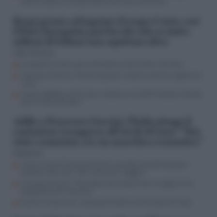
saluto nazista e l’antisemitismo che non muore mai
Renzi pronto ad ingoiare il rospo-Conte, così
il Polo Europeista può farcela solo se unito:
milioni di italiani non aspettano altro
Aldo Torchiaro
Europeisti al lavoro per contrastare l’asse Conte-Vannacci
Calenda e Picierno, “Polo Europeista” insieme contro le ingerenze
russe
Campo sfaldato sull’Ucraina: l’alleanza nel 2027 traballa, Calenda
apre ai riformisti dem
Addio a Francesco Guccini, l’Italia piange il
cantautore scomparso all’età di 86 anni. “Mai
stato comunista, ero un anarchico romantico”
Redazione
Come è morto Francesco Guccini, quando raccontò dei gravi
problemi alla vista: “Non riesco più a leggere”
Francesco Guccini: “Mai stato comunista, Putin risveglia il mio
pregiudizio anti-sovietico”
Guccini in barca con i cantautori italiani nel murales di Tvboy