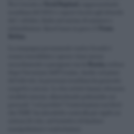
Poi è toccato a
Yuval Raphael,
rappresentante
israeliana del 2025 e sopravvissuta agli attacchi
del 7 ottobre, finita nel mirino di minacce e
intimidazioni. Quest’anno in gara c’è
Noam
Bettan
.
La campagna permanente contro Israele è
ormai consolidata e spesso viene messa
assurdamente a paragone con la
Russia,
esclusa
dopo l’invasione dell’Ucraina. Anche sul piano
del televoto, la presenza israeliana ha generato
sospetti e accuse. Le due artiste hanno ottenuto
risultati enormi, alimentando polemiche sui
presunti
“voti gonfiati”.
Contestazioni così forti
che l’EBU ha introdotto controlli più rigidi sui
sistemi di voto, nel tentativo di limitare
manipolazioni e contestazioni.