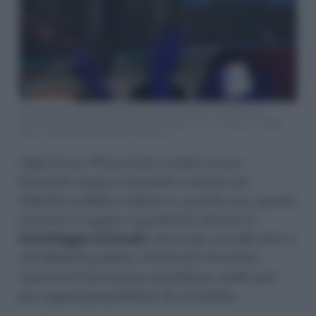
Noam Bettan from Israel performs the song “Michelle” uring the first
semifinal of the 70th Eurovision Song Contest in Vienna, Austria, Tuesday,
May 12, 2026. (AP Photo/Martin Meissner)
Oggi invece l’Eurovision sembra essere
diventato improvvisamente centrale nel
dibattito pubblico italiano e, guarda caso, questo
interesse è esploso soprattutto attorno al
boicottaggio di Israele
. Sui social, nei talk show e
nel dibattito politico, il festival è diventato
materia di discussione quotidiana, molto più
per ragioni geopolitiche che artistiche.