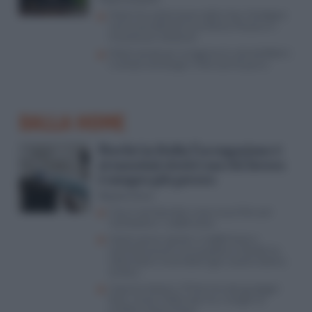
Meloni fa subito tesoro dello choc-Sardegna:
l’annuncio della ferrovia Roma-Pescara e i
miracoli pre-elettorali
Meloni perde per arroganza (e vola da Biden):
il campo extralarge in Abruzzo fa paura
DALLA HOME
Perché in Italia l’occupazione è
ai massimi storici ma chi lavora
è sempre più povero
Rosario Cerra
Cosa si sta facendo e cosa si può fare per
‘combattere’ i redditi bassi
Italiani poveri ‘grazie’ a redditi bassi e
contratti precari, ma la politica si divide tra
referendum inutili della Cgil e scontri destra-
sinistra
Imprese italiane, è finita l’era dei guadagni
facili: cresce il fatturato ma i margini di
profitto restano bassi