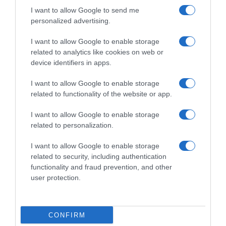
I want to allow Google to send me
personalized advertising.
I want to allow Google to enable storage
Sfoglia, scarica e leggi l'edizione digitale del quotidiano(PDF) su PC,
related to analytics like cookies on web or
tablet o smartphone.
device identifiers in apps.
ABBONATI SUBITO
I want to allow Google to enable storage
related to functionality of the website or app.
I want to allow Google to enable storage
related to personalization.
I want to allow Google to enable storage
related to security, including authentication
functionality and fraud prevention, and other
user protection.
Redazione
Pubblicità
Contatti
Sitemap
Taglist
Privacy
Cookie Policy
CONFIRM
Preferenze Privacy
Termini e condizioni