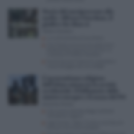
Storia del maxiprocesso alla
mafia: Alfonso Giordano, il
giudice che disse sì
Stefano Giordano
La multinazionale di Cosa Nostra
“Così Falcone convinse mio padre che è
fondamentale separare le carriere”, la
rivelazione di Stefano Giordano
Perché Giovanni Falcone fu ostacolato e
messo alla gogna dai suoi colleghi
L’oscurantismo religioso
dell’Islam minaccia la società
occidentale: il fallimento delle
sinistre europee e il sonno del Pd
Domenico Petrolo
Il terrorismo islamista dilaga Lombardi:
“L’Occidente reagisca”
Yigal Carmon: “Qatar, Turchia e Iran Ecco chi
finanzia il terrorismo jihadista”