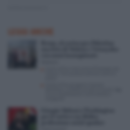
© RIPRODUZIONE RISERVATA
LEGGI ANCHE
Roma, al corteo pro Palestina
una foto di Meloni e Netanyahu
con mani insanguinate
Redazione
Scontri di Pisa, l’intervento di Piantedosi alla
Camera: “No a processi sommari contro la
polizia”
Scontri di Pisa, gli agenti si lasciano
identificare: le ipotesi di reato sul tavolo. Oggi
nuova manifestazione ‘contro bombe e
manganelli’
Giorgia Meloni a Washington
per il vertice con Biden:
professione serial speaker
Paolo Guzzanti