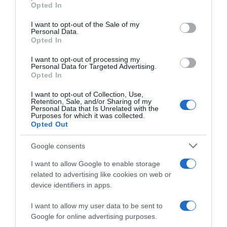
grant or deny consent to Google and its third-party tags to
Opted In
use your data for below specified purposes in below Google
consent section.
I want to opt-out of the Sale of my
Personal Data.
Opted In
I want to opt-out of processing my
Personal Data for Targeted Advertising.
Opted In
I want to opt-out of Collection, Use,
Retention, Sale, and/or Sharing of my
Personal Data that Is Unrelated with the
Purposes for which it was collected.
Opted Out
Google consents
I want to allow Google to enable storage
ABBONAMENTI
related to advertising like cookies on web or
device identifiers in apps.
I want to allow my user data to be sent to
Google for online advertising purposes.