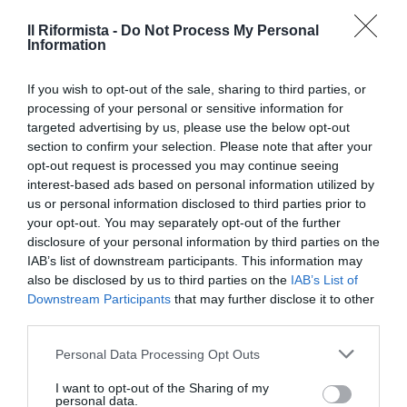
Il Riformista -
Do Not Process My Personal
Information
If you wish to opt-out of the sale, sharing to third parties, or
processing of your personal or sensitive information for
targeted advertising by us, please use the below opt-out
section to confirm your selection. Please note that after your
opt-out request is processed you may continue seeing
interest-based ads based on personal information utilized by
us or personal information disclosed to third parties prior to
your opt-out. You may separately opt-out of the further
disclosure of your personal information by third parties on the
IAB’s list of downstream participants. This information may
SEGUICI
also be disclosed by us to third parties on the
IAB’s List of
Downstream Participants
that may further disclose it to other
Facebook
Instagram
Twitter
third parties.
Please note that this website/app uses one or more Google
Personal Data Processing Opt Outs
Youtube
Google News
services and may gather and store information including but
not limited to your visit or usage behaviour. You may click to
I want to opt-out of the Sharing of my
personal data.
WhatsApp