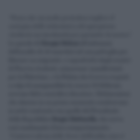
“Penso che sia molto pericoloso togliere il
sostegno delle istituzioni a chi ogni giorno
rischia la sua incolumità per garantire la nostra”.
Le parole di
Giorgia
Meloni
all’indomani
dell’assalto di 50 anarchici ad una pattuglia per
liberare un migrante, e soprattutto degli scontri
di Pisa tra studenti, minorenni (manifestanti
per la Palestina), e la Polizia che li aveva respinti
a colpi di manganellate lo scorso 23 febbraio,
avevano fatto senz’altro discutere. Dichiarazioni
che almeno in un primo momento sembravano
in netto contrasto con quelle del Presidente
della Repubblica
Sergio
Mattarella
, che aveva
così condannato il loro comportamento:
“L’autorevolezza delle Forze dell’ordine non si