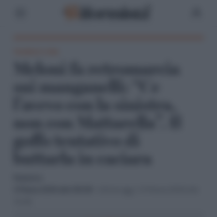
Tarallucci e vino
Meloni fa retromarcia
sui manganelli: “Ce
l’avevo con la sinistra,
non con Mattarella”. Il
goffo tentativo di
buttarla in caciara
Redazione
3 Marzo 2024 alle 09:09
- Ultimo agg. il 3 Marzo 2024 alle
14:49