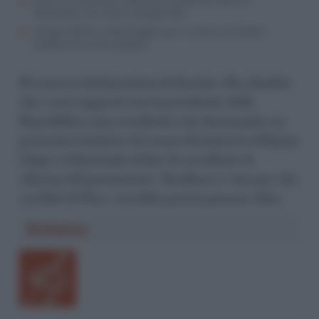
Roma, al corteo pro Palestina una foto di Meloni e
Netanyahu con mani insanguinate
Giorgia Meloni a Washington per il vertice con Biden:
professione serial speaker
Poi ancora dichiarazioni di facciata. Ha ribadito
che i suoi rapporti con il presidente della
Repubblica sono eccellenti e ha denunciato un
presunto tentativo di creare divisioni tra Palazzo
Chigi e il Quirinale al fine di screditare la
riforma del premierato. Tarallucci e vino per chi,
sui fatti di Pisa, vorrebbe presto passare oltre.
Redazione