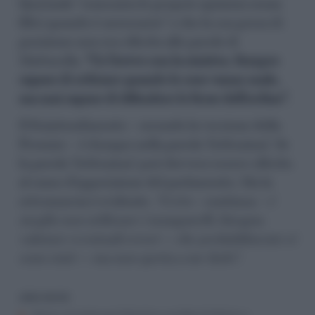
Quirinale “comunica le proprie opinioni senza
filtri quando è necessario” e che la sua presa di
posizione non era riferita alle parole di
Mattarella.
“Ce l’avevo con la sinistra. Sempre
capace di criticare quando le cose vanno male,
ma mai capace di difendere le forze dell’ordine”.
Il fraintendimento – secondo la versione della
Premier – è dunque nella parola ‘Istituzioni’. Se
la parola ‘Istituzioni’ può davvero essere riferita
al ramo d’opposizione del parlamento. Ma la
retromarcia è evidente.
“Certo –
continua
– è
meglio non utilizzare i manganelli, bisogna
valutare eventuali errori — che probabilmente ci
sono stati — ma non spetta a me farlo”.
LEGGI ANCHE