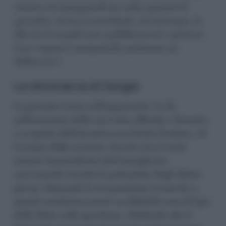
misura sui manganelli ma sulla capacità di
garantire sicurezza tutelando, al contempo, la
libertà di manifestare pubblicamente opinioni.
Con i ragazzi i manganelli esprimono un
fallimento”
.
La retromarcia di Giorgia
La premier torna sull’argomento. Lo fa
nell’occasione della sua visita ufficiale a Toronto,
e a seguito dell’incontro con Justin Trudeau. Al
termine della sessione, durata circa trenta
minuti, la presidente del Consiglio ha
nuovamente toccato le polemiche degli ultimi
giorni, chiarendo la sua posizione in merito a
quanto sembrava essere un dibattito con il Capo
dello Stato sulla questione, ribadendo che il