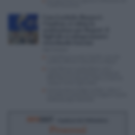
L’Europa continua a ignorare l’infiltrazione dei
Fratelli Musulmani
Caso Lavitola-Ranucci-
Cianfoni, si valuta la
sostituzione per Report. E
Sigfrido si autopromuove
ricordando Guccini
Aldo Torchiaro
Il caso Ranucci scuote il Cda Rai: il servizio
pubblico affronta la decisione su Report
Il caso Ranucci-Lavitola-Becciu, così il
Vaticano entra nell’inchiesta: lo scoop del
Riformista nel ristorante Cefalù e le querele
‘sospese’ contro il giornalista
Come funziona il Codice Lavitola: i rebus, il
non detto, la combo Ranucci-prigione e quella
telefonata dopo l’attentato
RIFO
CAST
- Il podcast de
Il Riformista
Processi