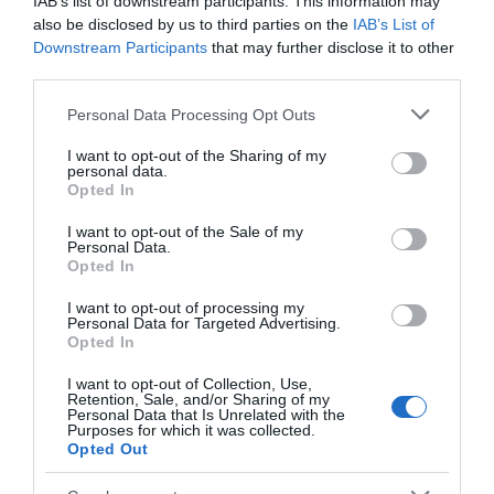
IAB’s list of downstream participants. This information may
SEGUICI
also be disclosed by us to third parties on the
IAB’s List of
Downstream Participants
that may further disclose it to other
Facebook
Instagram
Twitter
third parties.
Please note that this website/app uses one or more Google
Personal Data Processing Opt Outs
Youtube
Google News
services and may gather and store information including but
not limited to your visit or usage behaviour. You may click to
I want to opt-out of the Sharing of my
personal data.
WhatsApp
grant or deny consent to Google and its third-party tags to
Opted In
use your data for below specified purposes in below Google
consent section.
I want to opt-out of the Sale of my
Personal Data.
Opted In
I want to opt-out of processing my
Personal Data for Targeted Advertising.
Opted In
I want to opt-out of Collection, Use,
Retention, Sale, and/or Sharing of my
Personal Data that Is Unrelated with the
Purposes for which it was collected.
Opted Out