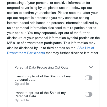
processing of your personal or sensitive information for
targeted advertising by us, please use the below opt-out
section to confirm your selection. Please note that after your
opt-out request is processed you may continue seeing
interest-based ads based on personal information utilized by
us or personal information disclosed to third parties prior to
your opt-out. You may separately opt-out of the further
disclosure of your personal information by third parties on the
IAB’s list of downstream participants. This information may
SEGUICI
also be disclosed by us to third parties on the
IAB’s List of
Downstream Participants
that may further disclose it to other
Facebook
Instagram
Twitter
third parties.
Please note that this website/app uses one or more Google
Personal Data Processing Opt Outs
Youtube
Google News
services and may gather and store information including but
not limited to your visit or usage behaviour. You may click to
I want to opt-out of the Sharing of my
personal data.
WhatsApp
grant or deny consent to Google and its third-party tags to
Opted In
use your data for below specified purposes in below Google
consent section.
I want to opt-out of the Sale of my
Personal Data.
Opted In