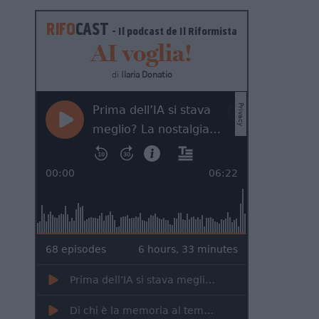
RIFO
CAST
- Il podcast de
Il Riformista
AI voglia!
di
Ilaria Donatio