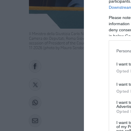
participants
Downstream 
Please note
information 
deny consent
Il Ministro della Giustizia Carlo Nordio in occasione delle Co
in below Go
Camera dei Deputati, Roma Giovedì 11 Giugno 2026 (photo b
occasion of President of the Council Meloni’s announcemen
11 2026 (photo by Mauro Scrobogna / LaPresse)
Persona
I want t
Opted 
I want t
Opted 
I want 
Advertis
Opted 
I want t
of my P
was col