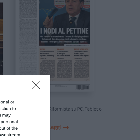
In edicola
sonal or
ection to
Sfoglia e leggi Il Riformista su PC, Tablet o
ou may
Smartphone
 personal
Leggi
out of the
Abbonati
 downstream