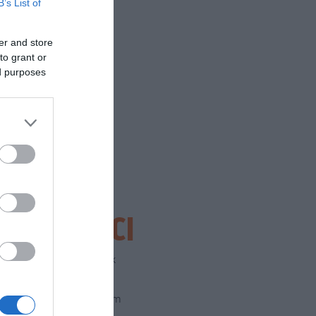
B’s List of
er and store
to grant or
ed purposes
e
SEGUICI
Facebook
Instagram