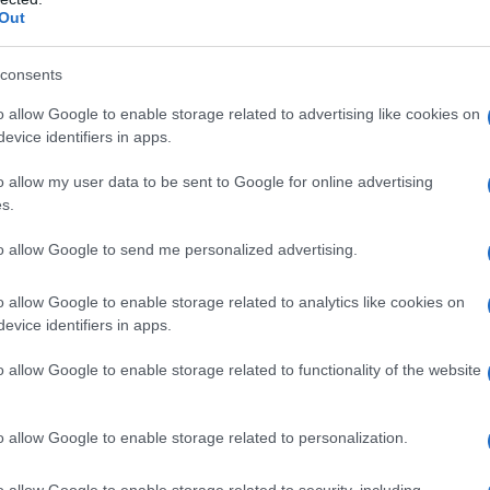
Out
osa giusta a
Manduria:
colpire il magistrato sul
consents
e la polizza di categoria, la sanzione è
o allow Google to enable storage related to advertising like cookies on
o. Ha ragione. Nessuno nutre l’illusione che
evice identifiers in apps.
una franchigia coperta da un’assicurazione
o allow my user data to be sent to Google for online advertising
o
Nordio
chiude la questione con un gesto della
s.
mma di governo
» — non offre una soluzione
to allow Google to send me personalized advertising.
ia un vuoto. E i vuoti, in materia di giustizia, si
a cosa:
l’impunità.
o allow Google to enable storage related to analytics like cookies on
evice identifiers in apps.
 imputato, processato per anni. Alla fine viene
o allow Google to enable storage related to functionality of the website
so delle spese legali? No, o quasi. Lo Stato può
 parte privata soccombente, ma non sé stesso. 
o allow Google to enable storage related to personalization.
ka
: se sbaglio io avvocato, risarcisco. Se sbaglia
 trascina in giudizio senza fondamento, l’erario
o allow Google to enable storage related to security, including