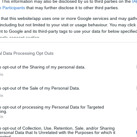
. This information may also be disclosed by us to third parties on the
IA
Participants
that may further disclose it to other third parties.
 that this website/app uses one or more Google services and may gath
including but not limited to your visit or usage behaviour. You may click 
 to Google and its third-party tags to use your data for below specifi
municazioni Presidente del Consiglio Meloni in vista del Consiglio Europeo.
ogle consent section.
y Mauro Scrobogna / LaPresse) Minister of Justice Carlo Nordio on the
ts ahead of the European Council. Chamber of Deputies, Rome, Thursday Jun
l Data Processing Opt Outs
o opt-out of the Sharing of my personal data.
In
o opt-out of the Sale of my Personal Data.
In
to opt-out of processing my Personal Data for Targeted
ing.
In
o opt-out of Collection, Use, Retention, Sale, and/or Sharing
ersonal Data that Is Unrelated with the Purposes for which it
lected.