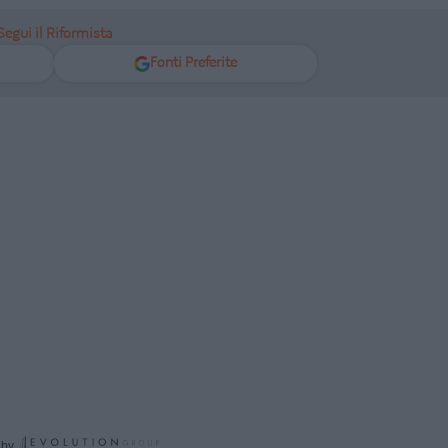
Segui il Riformista
Fonti Preferite
 by