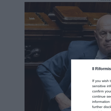
Il Riformis
If you wish 
sensitive in
confirm you
continue se
information 
further disc