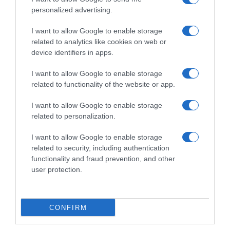
personalized advertising.
I want to allow Google to enable storage
Sfoglia, scarica e leggi l'edizione digitale del quotidiano(PDF) su PC,
related to analytics like cookies on web or
tablet o smartphone.
device identifiers in apps.
ABBONATI SUBITO
I want to allow Google to enable storage
related to functionality of the website or app.
I want to allow Google to enable storage
related to personalization.
I want to allow Google to enable storage
related to security, including authentication
functionality and fraud prevention, and other
user protection.
Redazione
Pubblicità
Contatti
Sitemap
Taglist
Privacy
Cookie Policy
CONFIRM
Preferenze Privacy
Termini e condizioni