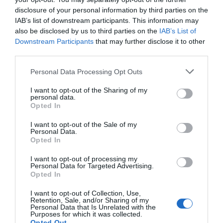
disclosure of your personal information by third parties on the
IAB’s list of downstream participants. This information may
SEGUICI
also be disclosed by us to third parties on the
IAB’s List of
Downstream Participants
that may further disclose it to other
Facebook
Instagram
Twitter
third parties.
Please note that this website/app uses one or more Google
Personal Data Processing Opt Outs
Youtube
Google News
services and may gather and store information including but
not limited to your visit or usage behaviour. You may click to
I want to opt-out of the Sharing of my
personal data.
WhatsApp
grant or deny consent to Google and its third-party tags to
Opted In
use your data for below specified purposes in below Google
consent section.
I want to opt-out of the Sale of my
Personal Data.
Opted In
I want to opt-out of processing my
Personal Data for Targeted Advertising.
Opted In
I want to opt-out of Collection, Use,
Retention, Sale, and/or Sharing of my
Personal Data that Is Unrelated with the
Purposes for which it was collected.
Opted Out