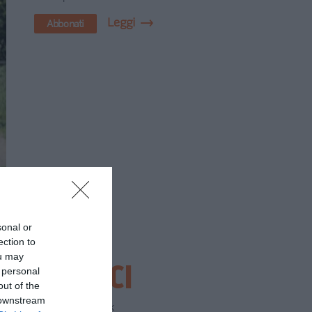
Leggi
Abbonati
sonal or
ection to
ou may
SEGUICI
 personal
out of the
 downstream
Facebook