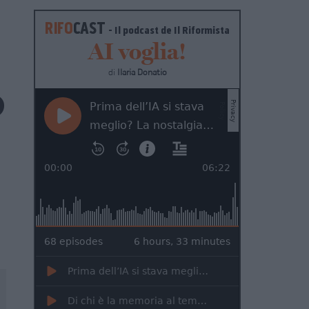
RIFO
CAST
- Il podcast de
Il Riformista
AI voglia!
di
Ilaria Donatio
o