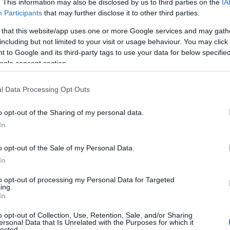
. This information may also be disclosed by us to third parties on the
IA
Participants
that may further disclose it to other third parties.
 that this website/app uses one or more Google services and may gath
including but not limited to your visit or usage behaviour. You may click 
 to Google and its third-party tags to use your data for below specifi
ogle consent section.
l Data Processing Opt Outs
o opt-out of the Sharing of my personal data.
In
o opt-out of the Sale of my Personal Data.
In
to opt-out of processing my Personal Data for Targeted
all’accompagnamento sul luogo di lavoro da parte
ing.
In
 privato, un modo questo per evitare anche i
i mezzi pubblici. La novità emerge
o opt-out of Collection, Use, Retention, Sale, and/or Sharing
ersonal Data that Is Unrelated with the Purposes for which it
lected.