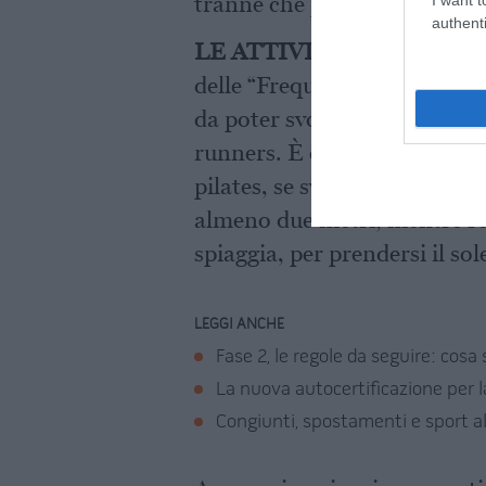
tranne che per i conviventi.
authenti
LE ATTIVITA’ NEI PARCH
delle “Frequently asked quest
da poter svolgere nei parchi p
runners. È consentito infatti
pilates, se svolta individual
almeno due metri, mentre rest
spiaggia, per prendersi il sol
LEGGI ANCHE
Fase 2, le regole da seguire: cosa
La nuova autocertificazione per l
Congiunti, spostamenti e sport all