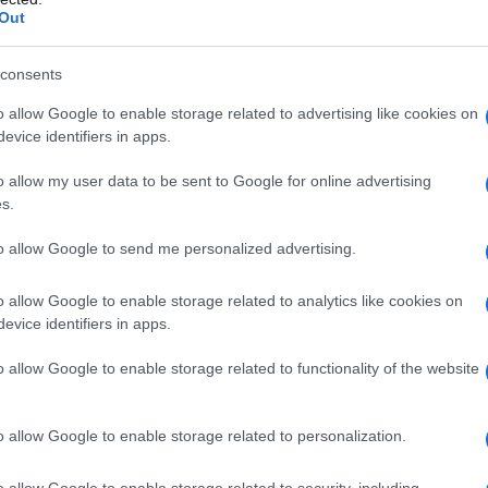
 sul sito del Ministero dell’Interno
, le risposta
Out
Nelle scorse settimane erano state diverse le
one, in gran parte automobilisti, che
consents
amiliare al lavoro, con il Viminale che di
o allow Google to enable storage related to advertising like cookies on
o quindi ‘una pezza’ alla questione.
evice identifiers in apps.
o allow my user data to be sent to Google for online advertising
egge che “nel caso in cui non si disponga di un
s.
abbia la patente di guida o non si sia
to allow Google to send me personalized advertising.
o farsi accompagnare da un parente o una
o la propria abitazione, anche tenuto conto
o allow Google to enable storage related to analytics like cookies on
to più possibile l’utilizzo di mezzi pubblici e
evice identifiers in apps.
to previsto per l’utilizzo dei mezzi privati. Nel
o allow Google to enable storage related to functionality of the website
anche lo spostamento dell’accompagnatore è
precisato che all’interno del veicolo si può
o allow Google to enable storage related to personalization.
la distanza minima di un metro e con mascherina
o allow Google to enable storage related to security, including