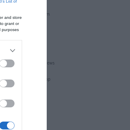
B’s List of
Instagram
er and store
to grant or
ed purposes
Twitter
Youtube
Google News
WhatsApp