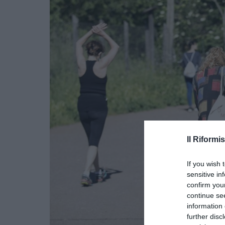
Il Riformis
If you wish 
sensitive in
confirm you
continue se
information 
further disc