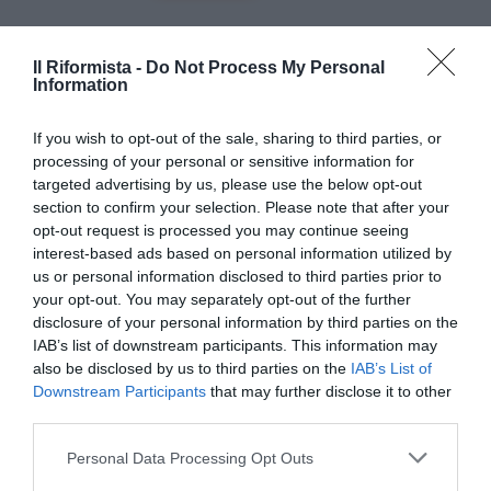
Il Riformista -
Do Not Process My Personal
Information
If you wish to opt-out of the sale, sharing to third parties, or
processing of your personal or sensitive information for
targeted advertising by us, please use the below opt-out
section to confirm your selection. Please note that after your
opt-out request is processed you may continue seeing
interest-based ads based on personal information utilized by
us or personal information disclosed to third parties prior to
your opt-out. You may separately opt-out of the further
disclosure of your personal information by third parties on the
IAB’s list of downstream participants. This information may
SEGUICI
also be disclosed by us to third parties on the
IAB’s List of
Downstream Participants
that may further disclose it to other
Facebook
Instagram
Twitter
third parties.
Please note that this website/app uses one or more Google
Personal Data Processing Opt Outs
Youtube
Google News
services and may gather and store information including but