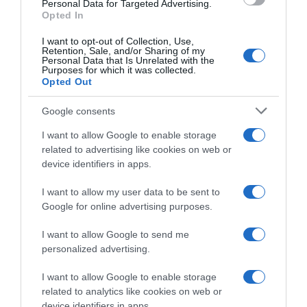
Personal Data for Targeted Advertising.
Opted In
I want to opt-out of Collection, Use,
Retention, Sale, and/or Sharing of my
Personal Data that Is Unrelated with the
Purposes for which it was collected.
Opted Out
Google consents
I want to allow Google to enable storage
ABBONAMENTI
related to advertising like cookies on web or
device identifiers in apps.
I want to allow my user data to be sent to
Google for online advertising purposes.
I want to allow Google to send me
personalized advertising.
I want to allow Google to enable storage
Sfoglia, scarica e leggi l'edizione digitale del quotidiano(PDF) su PC,
related to analytics like cookies on web or
tablet o smartphone.
device identifiers in apps.