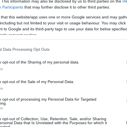
. This information may also be disclosed by us to third parties on the
IA
Participants
that may further disclose it to other third parties.
 that this website/app uses one or more Google services and may gath
including but not limited to your visit or usage behaviour. You may click 
 to Google and its third-party tags to use your data for below specifi
ogle consent section.
l Data Processing Opt Outs
o opt-out of the Sharing of my personal data.
In
ci sono state “
alcune criticità sotto il profilo
o opt-out of the Sale of my Personal Data.
In
spedale di Vergato, ma
non di particolare gravità
 i momenti, l’
adeguatezza dei processi clinici e
to opt-out of processing my Personal Data for Targeted
ing.
In
o opt-out of Collection, Use, Retention, Sale, and/or Sharing
co disposto dall’Ausl di Bologna
per ricostruire l
ersonal Data that Is Unrelated with the Purposes for which it
lected.