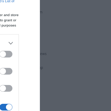
B’s List of
Instagram
er and store
to grant or
ed purposes
Twitter
Youtube
Google News
WhatsApp
,
a