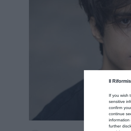
Il Riformis
If you wish 
sensitive in
confirm you
continue se
information 
further disc