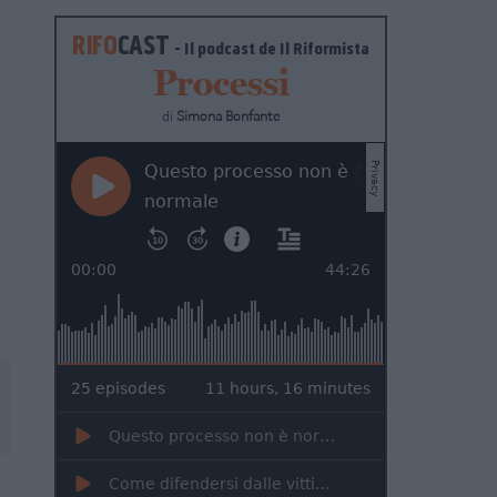
RIFO
CAST
- Il podcast de
Il Riformista
Processi
di
Simona Bonfante