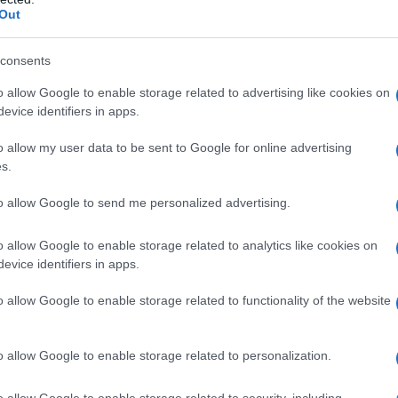
te 28enne
deceduto all’ospedale Maggiore per
Out
leucemia fulminante
.
consents
L’AUSL
– Ricostruzione che ha riguardato
o allow Google to enable storage related to advertising like cookies on
ll’Ospedale di Vergato nel pomeriggio del 2
evice identifiers in apps.
nza, e il successivo ricovero presso la
o allow my user data to be sent to Google for online advertising
aggiore, a partire dal 3 giugno. L’audit,
s.
menti disponibili e delle testimonianze dei
to allow Google to send me personalized advertising.
videnziato alcune criticità sotto il profilo
pedale di Vergato, ma non di particolare gravità
o allow Google to enable storage related to analytics like cookies on
evice identifiers in apps.
i momenti, l’adeguatezza dei processi clinici e
documentazione è a disposizione dell’autorità
o allow Google to enable storage related to functionality of the website
collaborazione.
o allow Google to enable storage related to personalization.
o allow Google to enable storage related to security, including