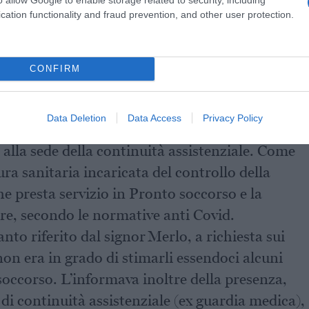
’ex concorrente di Amici è morto a 28 anni
cation functionality and fraud prevention, and other user protection.
i sintomi, le cause e le cure
e denuncia sulla morte del cantante: “Molte ombre, vogliamo
CONFIRM
giugno Michele Merlo si presenta
Data Deletion
Data Access
Privacy Policy
di Vergato, dove sono presenti le indicazioni d
 alla sede della continuità assistenziale. Come
ura sanitaria incaricata del controllo della
e presta servizio in Pronto soccorso e la
re, secondo le normative anti Covid.
anto riferito dal signor Merlo, a richiesta sui
non era in grado di stimarli essendoci alcuni
soccorso. L’informava inoltre della presenza,
 di continuità assistenziale (ex guardia medica),