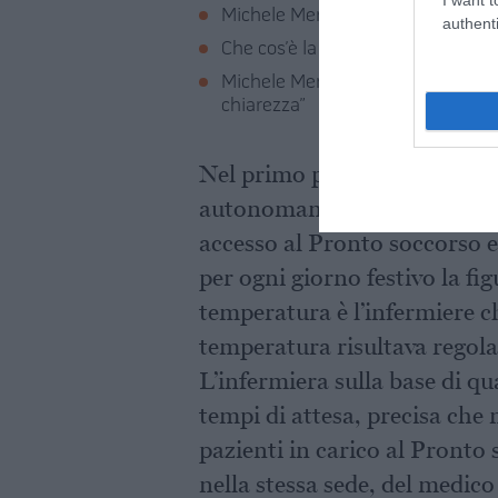
Michele Merlo non ce l’ha fatta, l
authenti
Che cos’è la leucemia fulminante: 
Michele Merlo, la famiglia sporg
chiarezza”
Nel primo pomeriggio del 2 
autonomamente all’Ospedale 
accesso al Pronto soccorso e
per ogni giorno festivo la fig
temperatura è l’infermiere ch
temperatura risultava regola
L’infermiera sulla base di qu
tempi di attesa, precisa che 
pazienti in carico al Pronto 
nella stessa sede, del medico