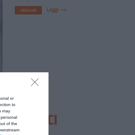
Leggi
Abbonati
sonal or
ection to
ou may
SEGUICI
 personal
out of the
 downstream
Facebook