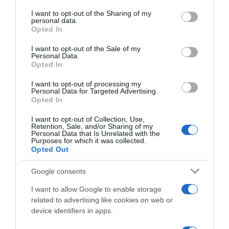
services and may gather and store information including but
not limited to your visit or usage behaviour. You may click to
I want to opt-out of the Sharing of my
personal data.
WhatsApp
grant or deny consent to Google and its third-party tags to
Opted In
use your data for below specified purposes in below Google
consent section.
I want to opt-out of the Sale of my
Personal Data.
Opted In
I want to opt-out of processing my
Personal Data for Targeted Advertising.
Opted In
I want to opt-out of Collection, Use,
Retention, Sale, and/or Sharing of my
Personal Data that Is Unrelated with the
Purposes for which it was collected.
Opted Out
Google consents
I want to allow Google to enable storage
ABBONAMENTI
related to advertising like cookies on web or
device identifiers in apps.