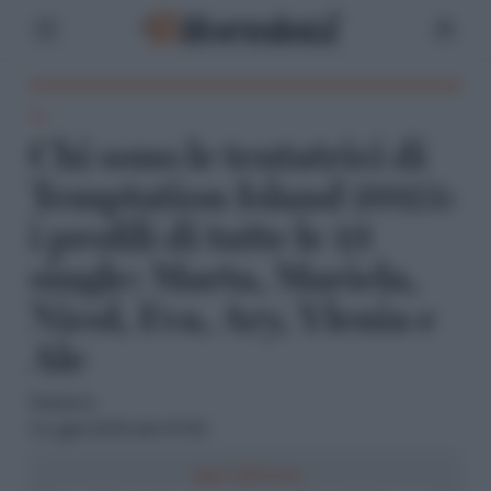
Tv
Chi sono le tentatrici di
Temptation Island 2025:
i profili di tutte le 13
single: Marta, Mariela,
Nicol, Eva, Ary, Ylenia e
Ale
Redazione
3 Luglio 2025 alle 07:00
Segui il Riformista