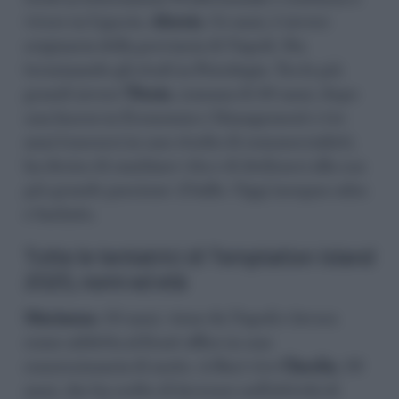
vivere in Liguria.
Alessia
, 24 anni, è invece
originaria della provincia di Napoli. Sta
terminando gli studi in Psicologia. Tra le più
grandi invece
Ylenia
, romana di 30 anni, dopo
una laurea in Economia e Management e tre
anni trascorsi in uno studio di commercialisti,
ha deciso di cambiare vita e di dedicarsi alla sua
più grande passione: il ballo. Oggi insegna salsa
e bachata.
Tutte le tentatrici di Temptation Island
2025, nomi ed età
Marianna
, 23 anni, viene da Napoli e lavora
come addetta al front office in una
concessionaria di moto. A Bari vive
Claudia
, 26
anni, che ha scelto di lavorare nell’attività di