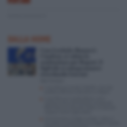
© RIPRODUZIONE RISERVATA
DALLA HOME
Caso Lavitola-Ranucci-
Cianfoni, si valuta la
sostituzione per Report. E
Sigfrido si autopromuove
ricordando Guccini
Aldo Torchiaro
Il caso Ranucci scuote il Cda Rai: il servizio
pubblico affronta la decisione su Report
Il caso Ranucci-Lavitola-Becciu, così il
Vaticano entra nell’inchiesta: lo scoop del
Riformista nel ristorante Cefalù e le querele
‘sospese’ contro il giornalista
Come funziona il Codice Lavitola: i rebus, il
non detto, la combo Ranucci-prigione e quella