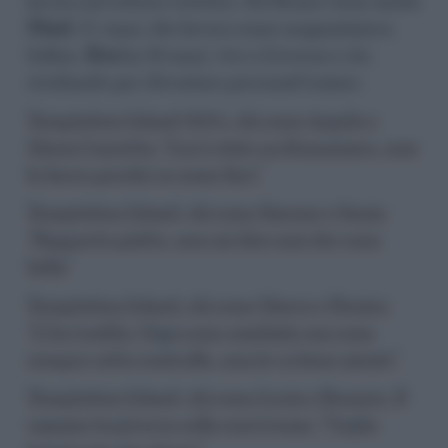
Nicol
, 27 anni, che lavora come magazziniera.
Infine,
Eva
ha 28 anni, vive a Livorno e sta
studiando per diventare personal trainer.
Temptation Island 2025, chi sono Angelo e
Maria Concetta: “Lui è stato un femminaro, non
lo becco perché sa come fare”
Temptation Island, chi sono Simone e Sonia:
“Rapporto piatto, non mi dice mai che sono
bella”
Temptation Island, chi sono Marco e Denise:
“L’ho tradita. Oggi sono cambiato ma sono
sempre sotto controllo, non le va bene niente”
Temptation Island, chi sono Lucia e Rosario. Il
ragazzo tergiversa sulla convivenza: “Voglio