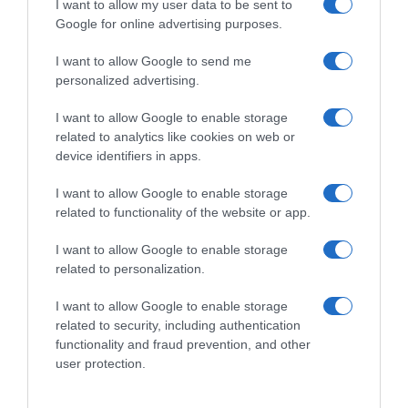
I want to allow my user data to be sent to
Google for online advertising purposes.
I want to allow Google to send me
personalized advertising.
I want to allow Google to enable storage
Sfoglia, scarica e leggi l'edizione digitale del quotidiano(PDF) su PC,
related to analytics like cookies on web or
tablet o smartphone.
device identifiers in apps.
ABBONATI SUBITO
I want to allow Google to enable storage
related to functionality of the website or app.
I want to allow Google to enable storage
related to personalization.
I want to allow Google to enable storage
related to security, including authentication
functionality and fraud prevention, and other
user protection.
Redazione
Pubblicità
Contatti
Sitemap