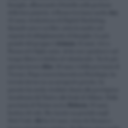
famiglia, affiancando il fratello nella gestione
della loro pizzeria. A Roma troviamo anche
Ary
,
22 anni, studentessa di Digital Marketing.
Quando non è sui libri, aiuta la madre nel
negozio di abbigliamento di famiglia. La più
grande del gruppo è
Arianna
, 31 anni, vive a
Parma ed è figlia unica. Avita con i genitori e nel
tempo libero si dedica al volontariato. Tra le più
giovani invece
Alice
, 20 anni, è della provincia di
Novara. Dopo essersi laureata in Psicologia, ha
trovato lavoro in un aeroporto privato. In
passato ha anche studiato danza alla prestigiosa
Accademia del Teatro alla Scala di Milano. Dalla
provincia di Torino arriva
Rebecca
, 22 anni,
hostess di volo. Ha vissuto un periodo negli
Stati Uniti.
Ale
ha 25 anni, viene da Teramo e
lavora nel settore estetico. Da Roma viene anche