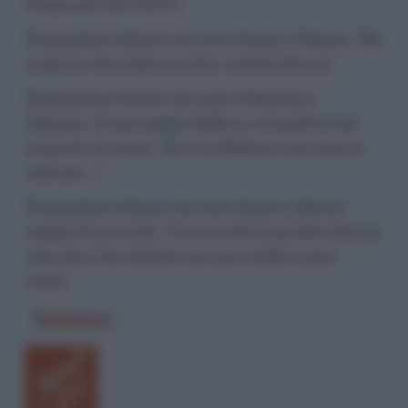
tempo per me stesso”
Temptation Island, chi sono Sarah e Valerio: “Ho
scoperto due chat con due uomini diversi”
Temptation Island, chi sono Valentina e
Antonio. Il messaggio della ex col quale lei ha
scoperto le corna: “Io e te abbiamo una cosa in
comune…”
Temptation Island, chi sono Sonia e Alessio,
coppia di avvocati: “Lui esercita la professione in
casa mia, l’ho aiutato ma non voglio essere
usata”
Redazione