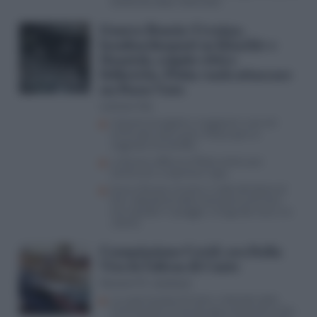
telefonata dopo l’attentato
Guerra Russia-Ucraina,
bombardamenti su Kharkiv e
Donetsk, colpite città e
fabbriche. Putin vuole attaccare
un Paese Nato
Lorenzo Vita
Impianti energetici e magazzini russi nel
mirino dei raid ucraini, Mosca apre ai
negoziati (ma bluffa)
La Russia rafforza la flotta ombra per
continuare a esportare il gas
Guerra Russia-Ucraina, il video del drone di
Kiev (abbattuto dalla contraerea di Putin)
che esplode in spiaggia: la fuga dal mare e le
vittime
Commissione Covid, ora Italia
Viva fa l’ultras di Conte
Giovanni M. Jacobazzi
La supercazzola di Conte, si dimette dalla
Commissione Covid, dà appuntamento ai fan