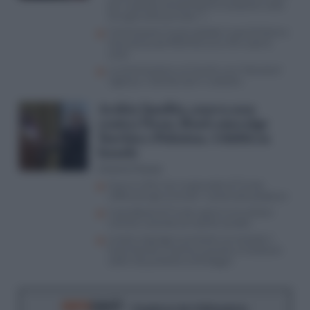
per la diretta streaming ma l’audizione salta
(era già tutto previsto…)
Commissione Covid, esplode il caso Di Donna:
consulenza da 450mila euro, FdI vuole le
carte
La Commissione sul Covid è una “ritorsione”
vigliacca. Calenda sale in cattedra
Arabia Saudita, nuovo asse
contro l’Iran: Riad coinvolge
Turchia e Pakistan. I dubbi su
Israele
Antonio Picasso
Guerra USA-Iran, le giravolte di Trump
rafforzano gli avversari: il piano dei pasdaran
Il paradosso di Trump: guerra al nucleare
iraniano, accordo con quello saudita
Israele respinge le pressioni sul cessate il
fuoco fasullo e Hamas è pronta a traslocare
sotto l’ala protettiva di Erdogan
RIFO
CAST
- Il podcast de
Il Riformista