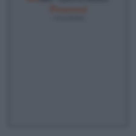
Processi
di
Simona Bonfante