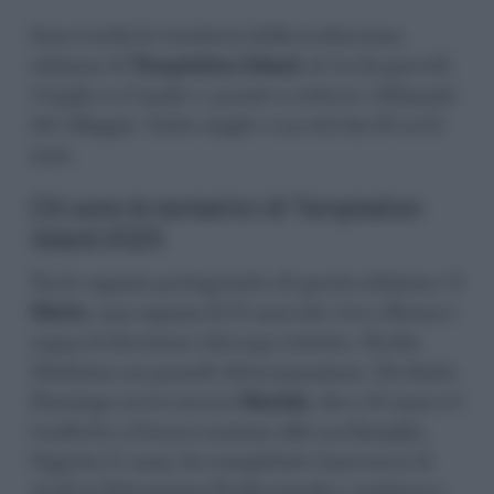
Sono tredici le tentatrici della tredicesima
edizione di
Temptation
Island,
al via da giovedì
3 luglio su Canale 5, pronte a sedurre i fidanzati
del villaggio. Tutte single e con età dai 20 ai 31
anni.
Chi sono le tentatrici di Temptation
Island 2025
Tra le ragazze protagoniste di questa edizione c’è
Marta
, una ragazza di 21 anni che vive a Roma e
sogna di diventare chirurgo estetico. Studia
Medicina con grande determinazione. Da Santo
Domingo arriva invece
Mariela
, che a 12 anni si è
trasferita a Genova insieme alla sua famiglia.
Oggi ha 27 anni, ha completato il percorso di
studi in Educazione Professionale e continua a