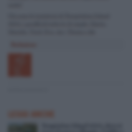
usata”
Chi sono le tentatrici di Temptation Island
2025: i profili di tutte le 13 single: Marta,
Mariela, Nicol, Eva, Ary, Ylenia e Ale
Redazione
© RIPRODUZIONE RISERVATA
LEGGI ANCHE
Temptation Island 2025, dove si
trova il nuovo villaggio. L’addio a