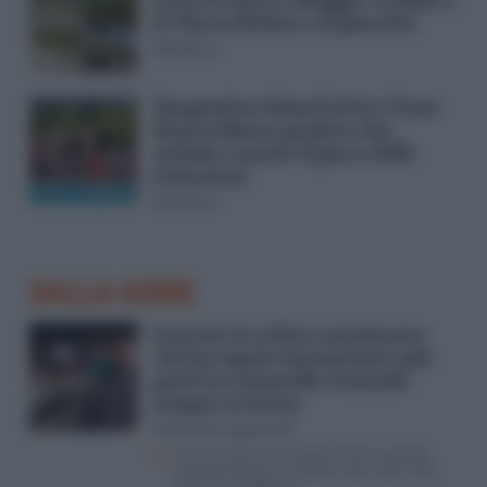
Is Morus Relais e al pinnettu
Redazione
Temptation Island 2025: il test
di gravidanza positivo che
manda a monte il gioco delle
tentazioni
Redazione
DALLA HOME
Guccini, lo schivo montanaro
che ha saputo interpretare più
parti in commedia restando
sempre sé stesso
Alessandro Agostinelli
Come è morto Francesco Guccini, quando
raccontò dei gravi problemi alla vista: “Non