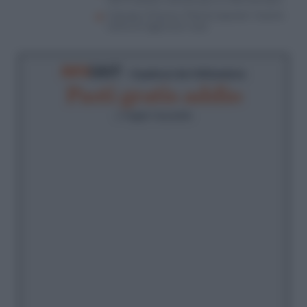
2027 traballa, Calenda apre ai riformisti dem
Calenda e Picierno, “Polo Europeista” insieme
contro le ingerenze russe
RIFO
CAST
- Il podcast de
Il Riformista
Pasti gratis addio
di
Angelo Vaccariello