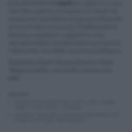
lenzuola del letto di
Angelo
per capire se ci sono
state altre ospiti in sua assenza. Un rituale che
termina con un tentativo di annusare il lenzuolo
in cerca di odori sconosciuti. È infatti anche la
distanza a complicare i rapporti tra i due,
entrambi siciliani. Lei abita Gela in provincia di
Caltanissetta, lui a Scicli, in provincia di Ragusa.
Temptation Island, chi sono Simone e Sonia:
“Rapporto piatto, non mi dice mai che sono
bella”
LEGGI ANCHE
Temptation Island 2025, dove si trova il nuovo villaggio.
L’addio a Is Morus Relais e al pinnettu
Temptation Island 2025: il test di gravidanza positivo che
manda a monte il gioco delle tentazioni