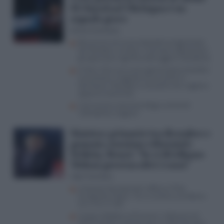
El-Sayed nel Michigan è un
segnale grave
Enrico Cerchione
Benvenuti nel nuovo disordine progressista:
da Mamdani a Conte e Vannacci, abbracciare
gli oppressori significa distruggere l’Occidente
A New York una nuova generazione di politici
musulmani, il segnale arriva anche in
Germania. Mamdani e consorte non vogliono
apparire estremisti
Il terrorismo islamista dilaga Lombardi:
“L’Occidente reagisca”
Sinistra: primarie tra dicembre e
gennaio, tensione riformisti-
Schlein. Renzi: “Se ci dividiamo
Meloni governa altri 5 anni”
Aldo Torchiaro
L’impasse dei populisti rafforza il Polo
Europeista, Masia: “Se si unissero avrebbero
tra il 10 e il 12%”
Campo sfaldato sull’Ucraina: l’alleanza nel