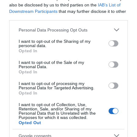
SEGUICI
also be disclosed by us to third parties on the
IAB’s List of
Downstream Participants
that may further disclose it to other
Facebook
Instagram
Twitter
third parties.
Please note that this website/app uses one or more Google
Personal Data Processing Opt Outs
Youtube
Google News
services and may gather and store information including but
not limited to your visit or usage behaviour. You may click to
I want to opt-out of the Sharing of my
personal data.
WhatsApp
grant or deny consent to Google and its third-party tags to
Opted In
use your data for below specified purposes in below Google
consent section.
I want to opt-out of the Sale of my
Personal Data.
Opted In
I want to opt-out of processing my
Personal Data for Targeted Advertising.
Opted In
I want to opt-out of Collection, Use,
Retention, Sale, and/or Sharing of my
Personal Data that Is Unrelated with the
Purposes for which it was collected.
Opted Out
Google consents