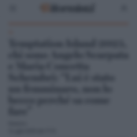
TV
Temptation Island 2025,
chi sono Angelo Scarpata
e Maria Concetta
Schembri: “Lui è stato
un femminaro, non lo
becco perché sa come
fare”
Redazione
3 Luglio 2025 alle 17:15