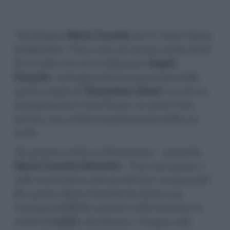
“Mi Chiamo
Maria
Concetta
, ho 37 anni e faccio
la babysitter. Non a caso mi occupo anche di lui”.
Si è rivolta così, al suo fidanzato
Angelo
Scarpata
, cartongessista la concorrente della
quarta coppia di
Temptation
Island
. A scrivere
al programma è stata lei per un motivo ben
preciso: non si fida completamente della sua
metà.
“In passato è stato un femminaro – ammetta
Maria
Concetta Schembri
-. Non sono pazza, a
volte non lo becco solo perché lui è un paraculo”.
Per questo Maria Concetta ha ideato una
strategia infallibile: portarsi nella borsetta un
rotolo di
scotch
, che attacca e strappa sulle