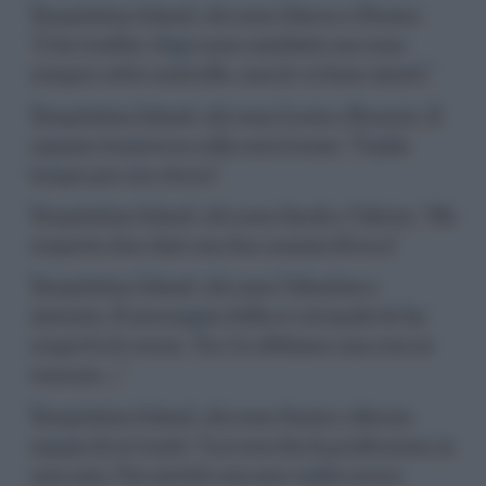
Temptation Island, chi sono Marco e Denise:
“L’ho tradita. Oggi sono cambiato ma sono
sempre sotto controllo, non le va bene niente”
Temptation Island, chi sono Lucia e Rosario. Il
ragazzo tergiversa sulla convivenza: “Voglio
tempo per me stesso”
Temptation Island, chi sono Sarah e Valerio: “Ho
scoperto due chat con due uomini diversi”
Temptation Island, chi sono Valentina e
Antonio. Il messaggio della ex col quale lei ha
scoperto le corna: “Io e te abbiamo una cosa in
comune…”
Temptation Island, chi sono Sonia e Alessio,
coppia di avvocati: “Lui esercita la professione in
casa mia, l’ho aiutato ma non voglio essere