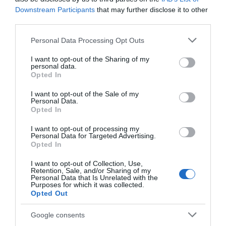
Downstream Participants
that may further disclose it to other
Facebook
Instagram
Twitter
third parties.
Please note that this website/app uses one or more Google
Personal Data Processing Opt Outs
Youtube
Google News
services and may gather and store information including but
not limited to your visit or usage behaviour. You may click to
I want to opt-out of the Sharing of my
personal data.
WhatsApp
grant or deny consent to Google and its third-party tags to
Opted In
use your data for below specified purposes in below Google
consent section.
I want to opt-out of the Sale of my
Personal Data.
Opted In
I want to opt-out of processing my
Personal Data for Targeted Advertising.
Opted In
I want to opt-out of Collection, Use,
Retention, Sale, and/or Sharing of my
Personal Data that Is Unrelated with the
Purposes for which it was collected.
Opted Out
Google consents