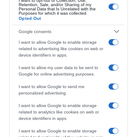
I want to opt-out of Collection, Use,
Retention, Sale, and/or Sharing of my
Personal Data that Is Unrelated with the
Purposes for which it was collected.
Opted Out
Google consents
I want to allow Google to enable storage
ABBONAMENTI
related to advertising like cookies on web or
device identifiers in apps.
I want to allow my user data to be sent to
Google for online advertising purposes.
I want to allow Google to send me
personalized advertising.
I want to allow Google to enable storage
Sfoglia, scarica e leggi l'edizione digitale del quotidiano(PDF) su PC,
related to analytics like cookies on web or
tablet o smartphone.
device identifiers in apps.
ABBONATI SUBITO
I want to allow Google to enable storage