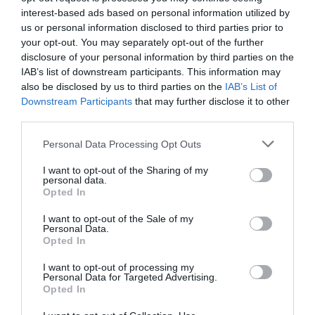
interest-based ads based on personal information utilized by
us or personal information disclosed to third parties prior to
your opt-out. You may separately opt-out of the further
disclosure of your personal information by third parties on the
IAB’s list of downstream participants. This information may
SEGUICI
also be disclosed by us to third parties on the
IAB’s List of
Downstream Participants
that may further disclose it to other
Facebook
Instagram
Twitter
third parties.
Please note that this website/app uses one or more Google
Personal Data Processing Opt Outs
Youtube
Google News
services and may gather and store information including but
not limited to your visit or usage behaviour. You may click to
I want to opt-out of the Sharing of my
personal data.
WhatsApp
grant or deny consent to Google and its third-party tags to
Opted In
use your data for below specified purposes in below Google
consent section.
I want to opt-out of the Sale of my
Personal Data.
Opted In
I want to opt-out of processing my
Personal Data for Targeted Advertising.
Opted In