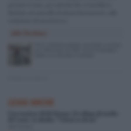
premier Conte, per attività che si sarebbero
limitate al controllo di alcuni documenti e alla
redazione di una lettera».
Aldo Torchiaro
Ph.D. in Dottrine politiche, ha iniziato a scrivere
per il Riformista nel 2003. Scrive di attualità e
politica con interviste e inchieste.
© RIPRODUZIONE RISERVATA
LEGGI ANCHE
L’accusatore di Di Donna (il collega di studio
di Conte) si ribella: “Veleni su di me”
Aldo Torchiaro