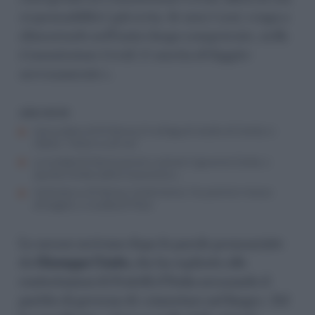
responsabilità è già certa. Se non è così, venga a
dimostrarlo nell’unico luogo competente, nella
Commissione Covid. E smetta di fuggire
nervosamente».
LEGGI ANCHE
L’accusatore di Di Donna (il collega di studio di Conte) si
ribella: “Veleni su di me”
La cordata Di Donna provò a salvare il governo Conte, e
spunta l’ombra della massoneria…
Inchiesta su Di Donna, Conte trema: l’ex premier messo
all’angolo, si scalda Di Maio
Le accuse arrivano dopo le parole pronunciate
da
Giuseppe Conte,
che ha replicato alle
contestazioni di Fratelli d’Italia accusando il
partito di governo di «rimestare nel fango». Ed