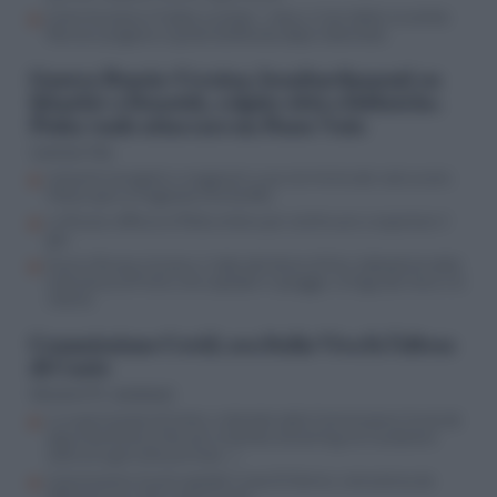
Come funziona il Codice Lavitola: i rebus, il non detto, la combo
Ranucci-prigione e quella telefonata dopo l’attentato
Guerra Russia-Ucraina, bombardamenti su
Kharkiv e Donetsk, colpite città e fabbriche.
Putin vuole attaccare un Paese Nato
Lorenzo Vita
Impianti energetici e magazzini russi nel mirino dei raid ucraini,
Mosca apre ai negoziati (ma bluffa)
La Russia rafforza la flotta ombra per continuare a esportare il
gas
Guerra Russia-Ucraina, il video del drone di Kiev (abbattuto dalla
contraerea di Putin) che esplode in spiaggia: la fuga dal mare e le
vittime
Commissione Covid, ora Italia Viva fa l’ultras
di Conte
Giovanni M. Jacobazzi
La supercazzola di Conte, si dimette dalla Commissione Covid, dà
appuntamento ai fan per la diretta streaming ma l’audizione
salta (era già tutto previsto…)
Commissione Covid, esplode il caso Di Donna: consulenza da