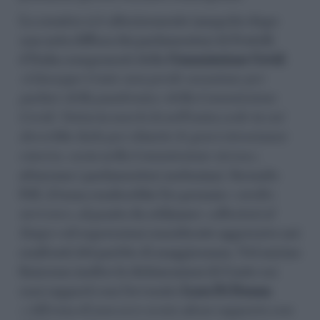
Lo scontro si è ulteriormente inasprito dopo
una nota diffusa dai parlamentari di Fratelli
d’Italia componenti della
Commissione Covid
.
«Giuseppe Conte non perde occasione per
parlare della pandemia e della Commissione
Covid. Tuttavia non lo fa nell’unica sede in cui
dovrebbe farlo per chiarire le gravi circostanze
emerse, ossia nella Commissione stessa»,
attaccano i parlamentari meloniani. Secondo
FdI, il tema renderebbe l’ex premier «
molto
nervoso»
, al punto da utilizzare «
allusioni al
fango»
ed espressioni considerate aggressive nei
confronti del partito di maggioranza. Nel mirino
finiscono inoltre le dichiarazioni di Conte sui
suoi rapporti con l’avvocato
Luca Di Donna
.
«Afferma di non aver avuto alcun rapporto con