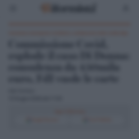
Consulenze lautamente retribuite a collaboratori dello studio Alpa
Commissione Covid,
esplode il caso Di Donna:
consulenza da 450mila
euro, FdI vuole le carte
Aldo Torchiaro
10 Giugno 2026 alle 11:50
Segui il Riformista
Google Discover
Fonti Preferite