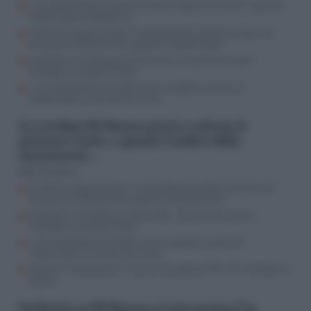
La cordata Di Donna provò a salvare il governo Conte, e spunta
l’ombra della massoneria…
Di Donna inguaia Conte: il ruolo dell’amico dell’ex premier tra
consulenze all’Antimafia, appalti e ‘Responsabili’
Inchiesta su Di Donna, Conte trema: l’ex premier messo
all’angolo, si scalda Di Maio
I veri costruttori? Avvocati e servizi segreti a caccia di
responsabili in Senato per Conte
La cordata Di Donna provò a salvare il
governo Conte, e spunta l’ombra della
massoneria…
Aldo Torchiaro
Di Donna inguaia Conte: il ruolo dell’amico dell’ex premier tra
consulenze all’Antimafia, appalti e ‘Responsabili’
Inchiesta su Di Donna, Conte trema: l’ex premier messo
all’angolo, si scalda Di Maio
I veri costruttori? Avvocati e servizi segreti a caccia di
responsabili in Senato per Conte
Nomine e lottizzazione, in piena emergenza PD e 5S si dividono il
potere
Inchiesta su Di Donna, Conte trema: l’ex