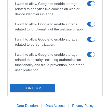
I want to allow Google to enable storage
Sfoglia, scarica e leggi l'edizione digitale del quotidiano(PDF) su PC,
related to analytics like cookies on web or
tablet o smartphone.
device identifiers in apps.
ABBONATI SUBITO
I want to allow Google to enable storage
related to functionality of the website or app.
I want to allow Google to enable storage
related to personalization.
I want to allow Google to enable storage
related to security, including authentication
functionality and fraud prevention, and other
user protection.
Redazione
Pubblicità
Contatti
Sitemap
Taglist
Privacy
Cookie Policy
CONFIRM
Preferenze Privacy
Termini e condizioni
Il Riformista è una testata edita da Romeo Editore srl - PIVA 09250671212 e
registrata presso il Tribunale di Napoli, n. 24 del 29 maggio 2019 - ISSN 2704-
Data Deletion
Data Access
Privacy Policy
8039