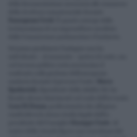
della documentazione necessaria alle commesse
della struttura commissariale durante
l’emergenza Covid
. È quanto emerge dalla
testimonianza di un imprenditore ascoltato
dalla Commissione parlamentare d’inchiesta.
Sul piano giudiziario l’indagine non ha
individuato – al momento – ipotesi di reato, ma
sul terreno politico resta accesissimo il
confronto sulla gestione dell’emergenza
sanitaria durante il governo Conte.
Marco
Spadaccioli,
dipendente della Adaltis Srl, ha
fornito alcuni chiarimenti sul ruolo dell’avvocato
Luca Di Donna
, professionista che all’epoca
condivideva lo stesso studio legale dell’ex
presidente del Consiglio
Giuseppe Conte
. Al
centro della vicenda figura una consulenza dal