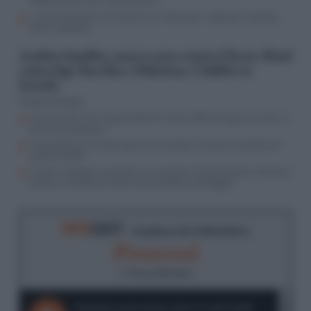
450mila euro, FdI vuole le carte
La Commissione sul Covid è una “ritorsione” vigliacca. Calenda
sale in cattedra
Arabia Saudita, nuovo asse contro l’Iran: Riad
coinvolge Turchia e Pakistan. I dubbi su
Israele
Antonio Picasso
Guerra USA-Iran, le giravolte di Trump rafforzano gli avversari: il
piano dei pasdaran
Il paradosso di Trump: guerra al nucleare iraniano, accordo con
quello saudita
Israele respinge le pressioni sul cessate il fuoco fasullo e Hamas è
pronta a traslocare sotto l’ala protettiva di Erdogan
RIFO
CAST
- Il podcast de
Il Riformista
Processi
di
Simona Bonfante