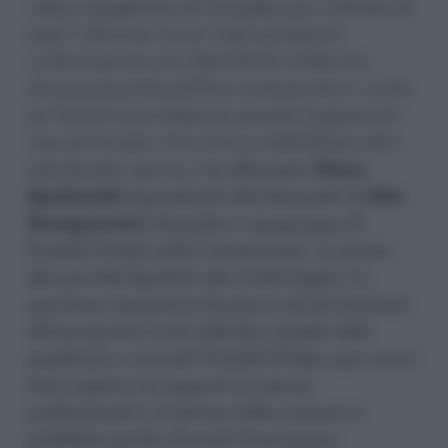
valore complessivo di 454mila euro. A fronte di
cosa? «
Possono essere stati corrisposti
esclusivamente per l’attività di verifica dei
documenti prima del loro caricamento e, credo,
per la lettera predisposta quando i pagamenti
non arrivavano. Non riesco a individuare altre
attività oltre queste»,
ha affermato
Marco
Spadaccioli
rispondendo alle domande di
Alice
Buonguerrieri
, deputata e capogruppo di
Fratelli d’Italia nella Commissione, in merito
alle parcelle liquidate allo studio legale. La
questione riguarda le forniture dei kit destinati
all’emergenza Covid nella fase iniziale della
pandemia e, secondo Fratelli d’Italia, apre nuovi
interrogativi sui rapporti tra alcuni
professionisti e il sistema delle commesse
pubbliche gestite durante l’emergenza.