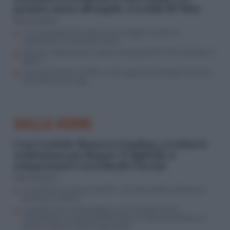
premier messo all’angolo, si scalda Di Maio
Aldo Torchiaro
I veri costruttori? Avvocati e servizi segreti a caccia di
responsabili in Senato per Conte
Nomine e lottizzazione, in piena emergenza PD e 5S si dividono il
potere
Vecchione, Burke e lo IOR: la rete segreta di Giuseppe Conte che
creò l’asse con la Lega
DALLA HOME
Caso Lavitola-Ranucci-Cianfoni, si valuta la
sostituzione per Report. E Sigfrido si
autopromuove ricordando Guccini
Aldo Torchiaro
Il caso Ranucci scuote il Cda Rai: il servizio pubblico affronta la
decisione su Report
Il caso Ranucci-Lavitola-Becciu, così il Vaticano entra
nell’inchiesta: lo scoop del Riformista nel ristorante Cefalù e le
querele ‘sospese’ contro il giornalista