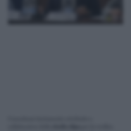
Consulenze lautamente retribuite a
collaboratori dello
studio Alpa
per la verifica