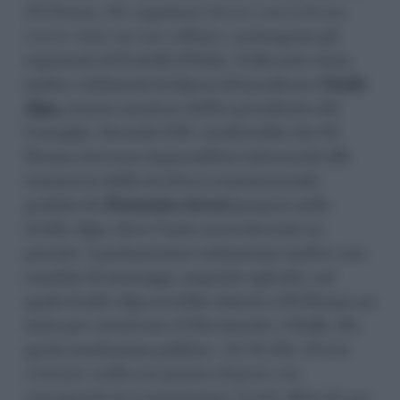
Di Donna, che sappiamo invece con certezza
essere stato un suo collega»
, sostengono gli
esponenti di Fratelli d’Italia. Nella nota viene
inoltre richiamata la figura del professor
Guido
Alpa,
storico mentore dell’ex presidente del
Consiglio. Secondo FdI, risulterebbe che Di
Donna ricevesse imprenditori interessati alle
commesse della struttura commissariale
guidata da
Domenico Arcuri
proprio nello
studio Alpa, dove Conte aveva lavorato in
passato. I parlamentari richiamano inoltre uno
scambio di messaggi, acquisito agli atti, nel
quale Guido Alpa avrebbe chiesto a Di Donna un
aiuto per ricostruire il Movimento 5 Stelle. Da
qui la conclusione politica: «
Se lui dice di non
c’entrare nulla con quanto di grave sta
emergendo in Commissione Covid, allora la sua