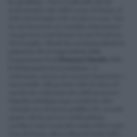
ha specificato:
«Non so nulla delle attività
professionali svolte dall’avvocato di Donna, né
delle attività legali svolte da altri avvocati. Non
ho mai incontrato né scambiato informazioni
con questi avvocati durante la mia Presidenza
del Consiglio»
. Parole che non hanno placato le
polemiche. Per il vicepresidente della
Commissione Covid
Francesco Ciancitto
(FdI),
le dichiarazioni rese in audizione «
se
confermate, aprono uno scenario inquietante e
inaccettabile sulla gestione delle forniture di
mascherine nella prima fase dell’emergenza»
.
Ciancitto sottolinea come si tratti di «
oltre
450mila euro di denaro pubblico che, secondo
quanto riferito nel corso dell’audizione,
sarebbero stati versati allo studio dell’avvocato
Luca Di Donna, allora collega di studio dell’ex