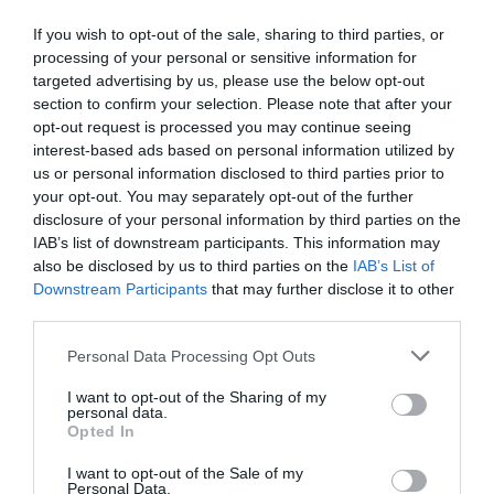
If you wish to opt-out of the sale, sharing to third parties, or
processing of your personal or sensitive information for
targeted advertising by us, please use the below opt-out
section to confirm your selection. Please note that after your
opt-out request is processed you may continue seeing
interest-based ads based on personal information utilized by
us or personal information disclosed to third parties prior to
your opt-out. You may separately opt-out of the further
disclosure of your personal information by third parties on the
IAB’s list of downstream participants. This information may
SEGUICI
also be disclosed by us to third parties on the
IAB’s List of
Downstream Participants
that may further disclose it to other
Facebook
Instagram
Twitter
third parties.
Please note that this website/app uses one or more Google
Personal Data Processing Opt Outs
Youtube
Google News
services and may gather and store information including but
not limited to your visit or usage behaviour. You may click to
I want to opt-out of the Sharing of my
personal data.
WhatsApp
grant or deny consent to Google and its third-party tags to
Opted In
use your data for below specified purposes in below Google
consent section.
I want to opt-out of the Sale of my
Personal Data.