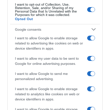
I want to opt-out of Collection, Use,
Retention, Sale, and/or Sharing of my
Personal Data that Is Unrelated with the
Purposes for which it was collected.
Opted Out
Google consents
I want to allow Google to enable storage
ABBONAMENTI
related to advertising like cookies on web or
device identifiers in apps.
I want to allow my user data to be sent to
Google for online advertising purposes.
I want to allow Google to send me
personalized advertising.
I want to allow Google to enable storage
Sfoglia, scarica e leggi l'edizione digitale del quotidiano(PDF) su PC,
related to analytics like cookies on web or
tablet o smartphone.
device identifiers in apps.
ABBONATI SUBITO
I want to allow Google to enable storage