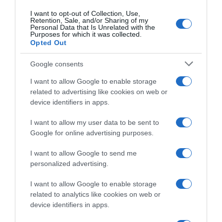
I want to opt-out of Collection, Use,
Retention, Sale, and/or Sharing of my
Personal Data that Is Unrelated with the
Purposes for which it was collected.
Opted Out
Google consents
I want to allow Google to enable storage
ABBONAMENTI
related to advertising like cookies on web or
device identifiers in apps.
I want to allow my user data to be sent to
Google for online advertising purposes.
I want to allow Google to send me
personalized advertising.
I want to allow Google to enable storage
Sfoglia, scarica e leggi l'edizione digitale del quotidiano(PDF) su PC,
related to analytics like cookies on web or
tablet o smartphone.
device identifiers in apps.