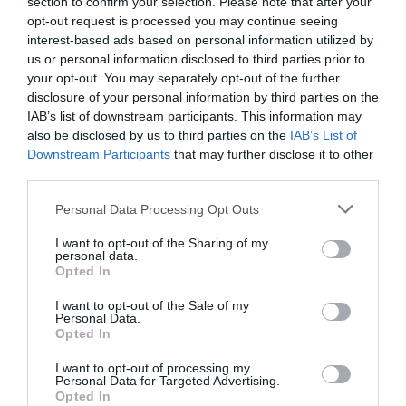
section to confirm your selection. Please note that after your
opt-out request is processed you may continue seeing
interest-based ads based on personal information utilized by
us or personal information disclosed to third parties prior to
your opt-out. You may separately opt-out of the further
disclosure of your personal information by third parties on the
IAB’s list of downstream participants. This information may
SEGUICI
also be disclosed by us to third parties on the
IAB’s List of
Downstream Participants
that may further disclose it to other
Facebook
Instagram
Twitter
third parties.
Please note that this website/app uses one or more Google
Personal Data Processing Opt Outs
Youtube
Google News
services and may gather and store information including but
not limited to your visit or usage behaviour. You may click to
I want to opt-out of the Sharing of my
personal data.
WhatsApp
grant or deny consent to Google and its third-party tags to
Opted In
use your data for below specified purposes in below Google
consent section.
I want to opt-out of the Sale of my
Personal Data.
Opted In
I want to opt-out of processing my
Personal Data for Targeted Advertising.
Opted In