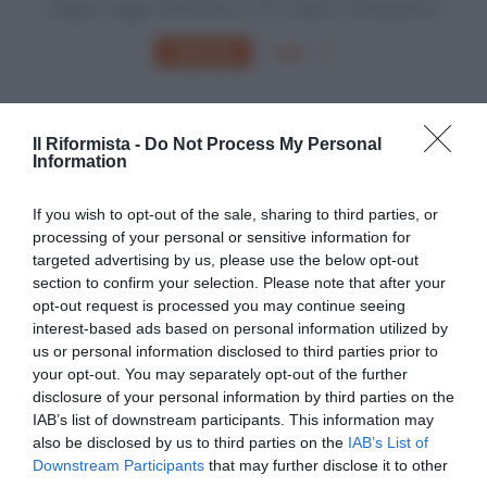
Sfoglia e leggi Il Riformista su PC, Tablet o Smartphone
Leggi
Abbonati
Il Riformista -
Do Not Process My Personal
Information
If you wish to opt-out of the sale, sharing to third parties, or
processing of your personal or sensitive information for
targeted advertising by us, please use the below opt-out
section to confirm your selection. Please note that after your
opt-out request is processed you may continue seeing
interest-based ads based on personal information utilized by
us or personal information disclosed to third parties prior to
your opt-out. You may separately opt-out of the further
disclosure of your personal information by third parties on the
IAB’s list of downstream participants. This information may
SEGUICI
also be disclosed by us to third parties on the
IAB’s List of
Downstream Participants
that may further disclose it to other
Facebook
Instagram
Twitter