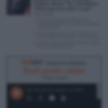
Schlein. Renzi: “Se ci dividiamo
Meloni governa altri 5 anni”
Aldo Torchiaro
L’impasse dei populisti rafforza il Polo
Europeista, Masia: “Se si unissero avrebbero
tra il 10 e il 12%”
Campo sfaldato sull’Ucraina: l’alleanza nel
2027 traballa, Calenda apre ai riformisti dem
Calenda e Picierno, “Polo Europeista” insieme
contro le ingerenze russe
RIFO
CAST
- Il podcast de
Il Riformista
Pasti gratis addio
di
Angelo Vaccariello