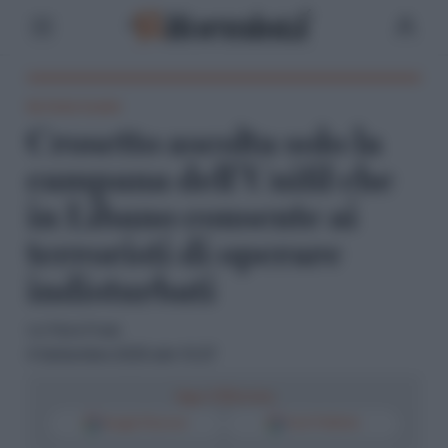
Ha Stato Israele
Crosetto ascolta solo la
campana dell’Unifil che
in Libano consente ai
terroristi di operare
indisturbati
Iuri Maria Prado
4 Settembre 2025 alle 10:27
Segui il Riformista
Google Discover
Fonti Preferite