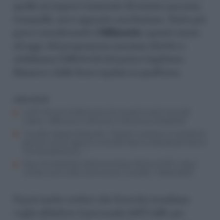
quella sia improvvisamente diventata una zona
tranquilla, ma è appunto una finzione. Tanto più
grave considerando il
fallimento
, quanto meno
ad oggi, del programma onusiano diretto a
stabilizzare l’effettività del potere legittimo
libanese e delle forze regolari in quell’area.
LEGGI ANCHE
Unifil, 50 anni di fallimenti. Ora la palla è nelle mani del
Libano: rafforzare le istituzioni e disarmare Hezbollah
Crosetto stoppa Netanyahu: “Popolo israeliano va salvato da
governo senza ragione e umanità. Gaza va liberata da Hamas
non dai palestinesi…”
Razzi di Hezbollah colpiscono base italiana Unifil, cinque
militari sono sotto osservazione. Crosetto: “Intollerabile”
Si può anche credere che l’esercito israeliano
voglia abbattere il personale dell’Unifil, per