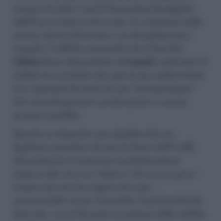
sempre Israele e mai le formazioni foraggiate
dall’Iran cui faceva da scudo. In violazione delle
norme che la istituivano e ne disciplinavano i
compiti, Unifil ha consentito che il Sud del
Libano
fosse sforacchiato di
tunnel
e infestato di
milizie terroristiche che operavano indisturbate
tra i riposanti bivacchi di una “interposizione”
che non interponeva un bel niente se non la
propria inutilità.
Questo ovviamente non significa che sia
legittimo prendere di mira le forze dell’Unifil.
Ma prima di avventurarsi in dichiarazioni
improvvide circa un “attacco” di cui si sa poco –
tranne che non ha colpito nessuno –
occorrerebbe un po’ di cautela. Si può anche far
finta che, con la formale cessazione delle ostilità,