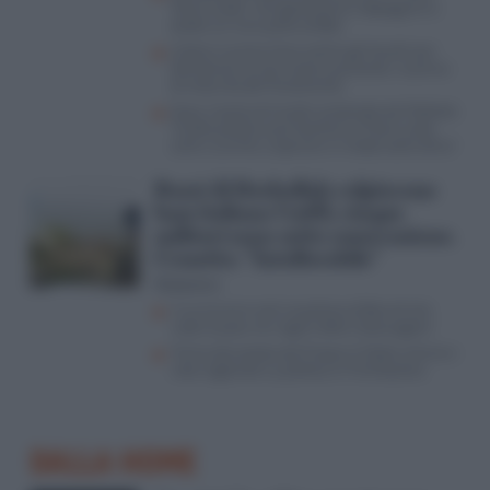
“forze arabe” che gestiranno il dopoguerra:
dubbi sul vero piano di Bibi
L’Italia in prima linea contro gli Houthi per
dimostrare di non essere parassita: la prova
di maturità del Parlamento
Gaza, il piano di Israele analizzato da Mattiolo:
“Svolta positiva poi toccherà a Paesi arabi,
sciiti e sunniti, a operare in modo costruttivo”
Razzi di Hezbollah colpiscono
base italiana Unifil, cinque
militari sono sotto osservazione.
Crosetto: “Intollerabile”
Redazione
Il curriculum anti-israeliano di Borrell che
vede la pace nei regimi delle impiccagioni
Torino devastata dai Propal, 5 Stelle al bivio e
voto regionale La politica in fi brillazione
DALLA HOME