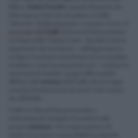
Difesa,
Guido Crosetto
, quando denuncia che
l’altro giorno l’esercito israeliano avrebbe
“attaccato” deliberatamente, e non per errore, il
personale dell’
Unifil
(la Forza di Interposizione
in Libano delle Nazioni Unite). Sarebbe tuttavia
importante che il ministro – nell’apprestarsi a
rivolgere le proprie rimostranze al suo omologo
israeliano, come ha annunciato ieri – conducesse
accertamenti tramite i propri uffici anziché
affidarsi alla
versione
dell’Unifil, che in troppe
occasioni ha dimostrato di essere tutto tranne
che affidabile.
Unifil si è dimostrata gravemente e
reiteratamente incapace di assolvere alla
propria
missione
, e ha sempre preteso di
eludere le proprie responsabilità incolpando