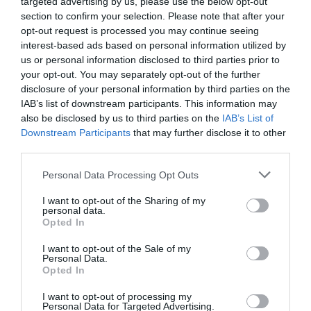
targeted advertising by us, please use the below opt-out
section to confirm your selection. Please note that after your
opt-out request is processed you may continue seeing
interest-based ads based on personal information utilized by
us or personal information disclosed to third parties prior to
your opt-out. You may separately opt-out of the further
disclosure of your personal information by third parties on the
IAB’s list of downstream participants. This information may
SEGUICI
also be disclosed by us to third parties on the
IAB’s List of
Downstream Participants
that may further disclose it to other
Facebook
Instagram
Twitter
third parties.
Please note that this website/app uses one or more Google
Personal Data Processing Opt Outs
Youtube
Google News
services and may gather and store information including but
not limited to your visit or usage behaviour. You may click to
I want to opt-out of the Sharing of my
personal data.
WhatsApp
grant or deny consent to Google and its third-party tags to
Opted In
use your data for below specified purposes in below Google
consent section.
I want to opt-out of the Sale of my
Personal Data.
Opted In
I want to opt-out of processing my
Personal Data for Targeted Advertising.