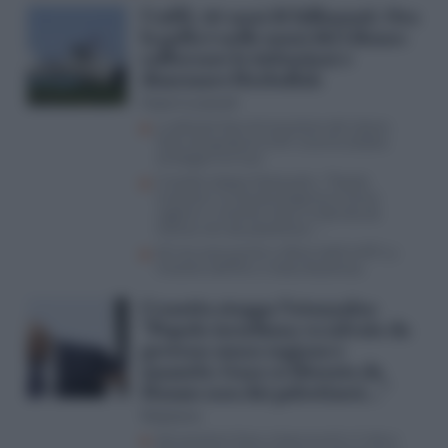
Unifil, 50 anni di fallimenti. Ora
la palla è nelle mani del Libano:
rafforzare le istituzioni e
disarmare Hezbollah
Paolo Crucianelli
La delicata fase di transizione del Libano.
Italia alla guida di Unifil: enorme dubbio
strategico nel Sud
Crosetto stoppa Netanyahu: “Popolo
israeliano va salvato da governo senza
ragione e umanità. Gaza va liberata da
Hamas non dai palestinesi…”
Gli Usa sono pronti a sfilarsi dall’Unifil? La
missione dell’Onu è stata disastrosa
Crosetto stoppa Netanyahu:
“Popolo israeliano va salvato da
governo senza ragione e
umanità. Gaza va liberata da
Hamas non dai palestinesi…”
Redazione
Occupazione Gaza, cinque punti e il rebus