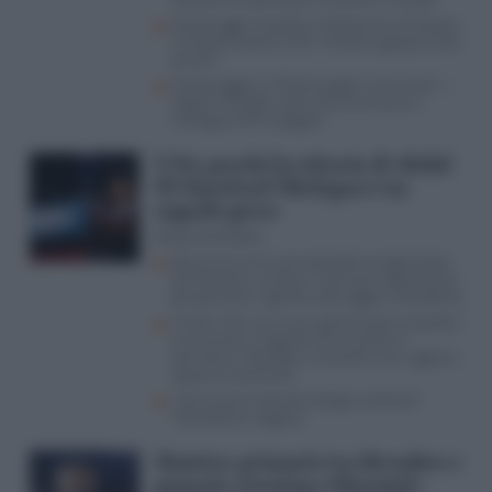
Riesame su domiciliari a Striano e Laudati
Dossieraggi, Crosetto e Mantovano al Copasir.
Il ministro contro il Pd: “Verbali e gossip usciti
da altri”
Dossieraggio, le 10mila pagine “verminaio”: i
segreti ‘sensibili’ nelle mani di Striano e
l’ambiguo 007 indagato
USA, perché la vittoria di Abdul
El-Sayed nel Michigan è un
segnale grave
Enrico Cerchione
Benvenuti nel nuovo disordine progressista:
da Mamdani a Conte e Vannacci, abbracciare
gli oppressori significa distruggere l’Occidente
A New York una nuova generazione di politici
musulmani, il segnale arriva anche in
Germania. Mamdani e consorte non vogliono
apparire estremisti
Il terrorismo islamista dilaga Lombardi:
“L’Occidente reagisca”
Sinistra: primarie tra dicembre e
gennaio, tensione riformisti-