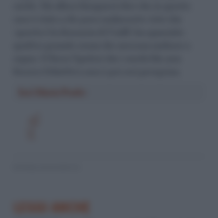
carità. Ma allora bisognerà dire che in questo
caso è stato a dir poco malaccorto visto che
(questa è la denuncia di Unifil) ha sganciato
quattro granate senza che nessuna andasse a
segno. O forse l’ipotesi che i caschi blu non
fossero l’obiettivo non è poi così peregrina.
Iuri Maria Prado
© RIPRODUZIONE RISERVATA
LEGGI ANCHE