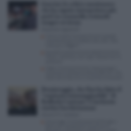
Guccini, lo schivo montanaro
che ha saputo interpretare più
parti in commedia restando
sempre sé stesso
Alessandro Agostinelli
Come è morto Francesco Guccini, quando
raccontò dei gravi problemi alla vista: “Non
riesco più a leggere”
Quando Francesco Guccini declinò l’invito di
Meloni: “Ad Atreju non vado, i fascisti non mi
piacciono”
Addio a Francesco Guccini, l’Italia piange il
cantautore scomparso all’età di 86 anni. “Mai
stato comunista, ero un anarchico romantico”
Dossieraggio, che fine ha fatto il
“veminaio inimmaginabile” di
Raffaele Cantone? L’inchiesta
rischia l’archiviazione
Giovanni M. Jacobazzi
Dossieraggi, l’inchiesta passa da Perugia a
Roma “per competenza” ma prima c’è