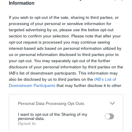
Information
If you wish to opt-out of the sale, sharing to third parties, or
processing of your personal or sensitive information for
targeted advertising by us, please use the below opt-out
section to confirm your selection. Please note that after your
opt-out request is processed you may continue seeing
interest-based ads based on personal information utilized by
us or personal information disclosed to third parties prior to
your opt-out. You may separately opt-out of the further
disclosure of your personal information by third parties on the
IAB’s list of downstream participants. This information may
SEGUICI
also be disclosed by us to third parties on the
IAB’s List of
Downstream Participants
that may further disclose it to other
Facebook
Instagram
Twitter
third parties.
Please note that this website/app uses one or more Google
Personal Data Processing Opt Outs
Youtube
Google News
services and may gather and store information including but
not limited to your visit or usage behaviour. You may click to
I want to opt-out of the Sharing of my
personal data.
WhatsApp
grant or deny consent to Google and its third-party tags to
Opted In
use your data for below specified purposes in below Google