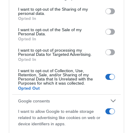
services and may gather and store information including but
not limited to your visit or usage behaviour. You may click to
I want to opt-out of the Sharing of my
personal data.
WhatsApp
grant or deny consent to Google and its third-party tags to
Opted In
use your data for below specified purposes in below Google
consent section.
I want to opt-out of the Sale of my
Personal Data.
Opted In
I want to opt-out of processing my
Personal Data for Targeted Advertising.
Opted In
I want to opt-out of Collection, Use,
Retention, Sale, and/or Sharing of my
Personal Data that Is Unrelated with the
Purposes for which it was collected.
Opted Out
Google consents
I want to allow Google to enable storage
ABBONAMENTI
related to advertising like cookies on web or
device identifiers in apps.