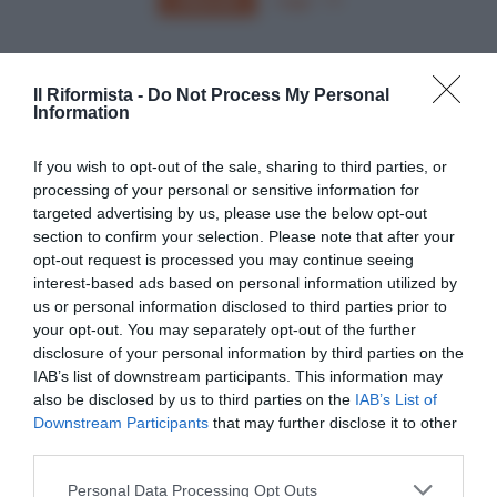
Leggi
Abbonati
Il Riformista -
Do Not Process My Personal
Information
If you wish to opt-out of the sale, sharing to third parties, or
processing of your personal or sensitive information for
targeted advertising by us, please use the below opt-out
section to confirm your selection. Please note that after your
opt-out request is processed you may continue seeing
interest-based ads based on personal information utilized by
us or personal information disclosed to third parties prior to
your opt-out. You may separately opt-out of the further
disclosure of your personal information by third parties on the
IAB’s list of downstream participants. This information may
SEGUICI
also be disclosed by us to third parties on the
IAB’s List of
Downstream Participants
that may further disclose it to other
Facebook
Instagram
Twitter
third parties.
Please note that this website/app uses one or more Google
Personal Data Processing Opt Outs
Youtube
Google News