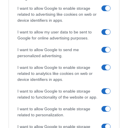
I want to allow Google to enable storage
ABBONAMENTI
related to advertising like cookies on web or
device identifiers in apps.
I want to allow my user data to be sent to
Google for online advertising purposes.
I want to allow Google to send me
personalized advertising.
I want to allow Google to enable storage
Sfoglia, scarica e leggi l'edizione digitale del quotidiano(PDF) su PC,
related to analytics like cookies on web or
tablet o smartphone.
device identifiers in apps.
ABBONATI SUBITO
I want to allow Google to enable storage
related to functionality of the website or app.
I want to allow Google to enable storage
related to personalization.
I want to allow Google to enable storage