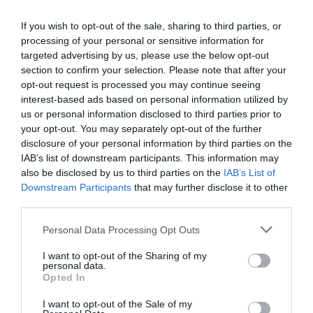
If you wish to opt-out of the sale, sharing to third parties, or
processing of your personal or sensitive information for
targeted advertising by us, please use the below opt-out
section to confirm your selection. Please note that after your
opt-out request is processed you may continue seeing
interest-based ads based on personal information utilized by
us or personal information disclosed to third parties prior to
your opt-out. You may separately opt-out of the further
disclosure of your personal information by third parties on the
IAB’s list of downstream participants. This information may
SEGUICI
also be disclosed by us to third parties on the
IAB’s List of
Downstream Participants
that may further disclose it to other
Facebook
Instagram
Twitter
third parties.
Please note that this website/app uses one or more Google
Personal Data Processing Opt Outs
Youtube
Google News
services and may gather and store information including but
not limited to your visit or usage behaviour. You may click to
I want to opt-out of the Sharing of my
personal data.
WhatsApp
grant or deny consent to Google and its third-party tags to
Opted In
use your data for below specified purposes in below Google
consent section.
I want to opt-out of the Sale of my